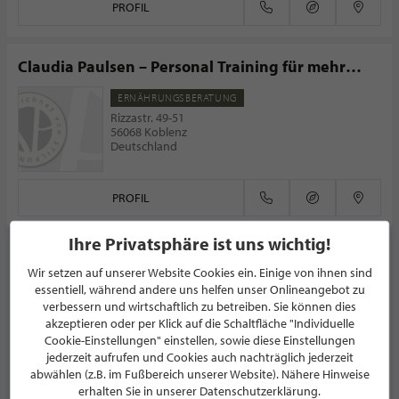
PROFIL
Claudia Paulsen – Personal Training für mehr
Lebensqualität
ERNÄHRUNGSBERATUNG
Rizzastr. 49-51
56068 Koblenz
Deutschland
PROFIL
Ihre Privatsphäre ist uns wichtig!
Wir setzen auf unserer Website Cookies ein. Einige von ihnen sind
essentiell, während andere uns helfen unser Onlineangebot zu
NEWSLETTER
verbessern und wirtschaftlich zu betreiben. Sie können dies
akzeptieren oder per Klick auf die Schaltfläche "Individuelle
Bleiben Sie immer UP TO DATE! Melden Sie sich jetzt für
Cookie-Einstellungen" einstellen, sowie diese Einstellungen
unseren STILPUNKTE®-Newsletter an und profitieren Sie
jederzeit aufrufen und Cookies auch nachträglich jederzeit
von exklusiven
Neuigkeiten, Trends
und
Angeboten
abwählen (z.B. im Fußbereich unserer Website). Nähere Hinweise
erhalten Sie in unserer Datenschutzerklärung.
Mit der Anmeldung für unseren Newsletter stimmen Sie