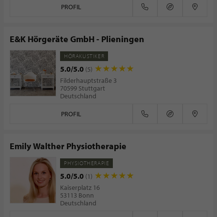
PROFIL
E&K Hörgeräte GmbH - Plieningen
HÖRAKUSTIKER
5.0/5.0
(5)
Filderhauptstraße 3
70599 Stuttgart
Deutschland
PROFIL
Emily Walther Physiotherapie
PHYSIOTHERAPIE
5.0/5.0
(1)
Kaiserplatz 16
53113 Bonn
Deutschland