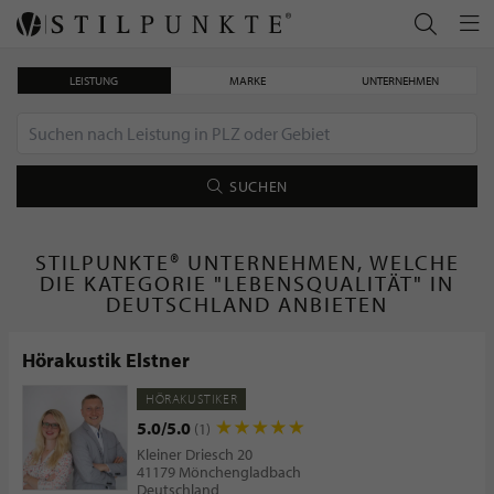
LEISTUNG
MARKE
UNTERNEHMEN
SUCHEN
STILPUNKTE® UNTERNEHMEN, WELCHE
DIE KATEGORIE "LEBENSQUALITÄT" IN
DEUTSCHLAND ANBIETEN
Hörakustik Elstner
HÖRAKUSTIKER
5.0/5.0
(1)
Kleiner Driesch 20
41179 Mönchengladbach
Deutschland