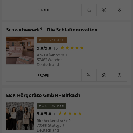
PROFIL
Schwebewerk® - Die Schlafinnovation
BETTENSTUDIO
5.0/5.0
(16)
Am Daßenborn 1
57482 Wenden
Deutschland
PROFIL
E&K Hörgeräte GmbH - Birkach
HÖRAKUSTIKER
5.0/5.0
(1)
Birkheckenstraße 2
70599 Stuttgart
Deutschland