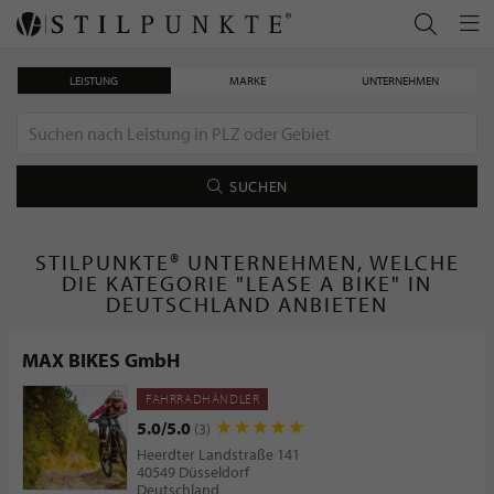
LEISTUNG
MARKE
UNTERNEHMEN
SUCHEN
STILPUNKTE® UNTERNEHMEN, WELCHE
DIE KATEGORIE "LEASE A BIKE" IN
DEUTSCHLAND ANBIETEN
MAX BIKES GmbH
FAHRRADHÄNDLER
5.0/5.0
(3)
Heerdter Landstraße 141
40549 Düsseldorf
Deutschland