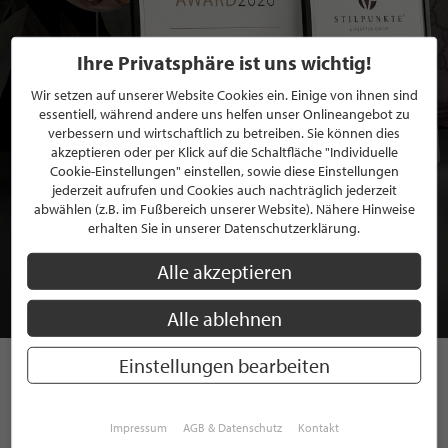
Ihre Privatsphäre ist uns wichtig!
Wir setzen auf unserer Website Cookies ein. Einige von ihnen sind
essentiell, während andere uns helfen unser Onlineangebot zu
verbessern und wirtschaftlich zu betreiben. Sie können dies
akzeptieren oder per Klick auf die Schaltfläche "Individuelle
Cookie-Einstellungen" einstellen, sowie diese Einstellungen
jederzeit aufrufen und Cookies auch nachträglich jederzeit
abwählen (z.B. im Fußbereich unserer Website). Nähere Hinweise
BEWERBEN SIE SICH FÜR EINE GRATIS
erhalten Sie in unserer Datenschutzerklärung.
MITGLIEDSCHAFT BEI STILPUNKTE®
Alle akzeptieren
JETZT GRATIS BEWERBEN
Alle ablehnen
Einstellungen bearbeiten
STILPUNKTE AUF
Impressum
AGB & Datenschutz
Kontakt
INSTAGRAM