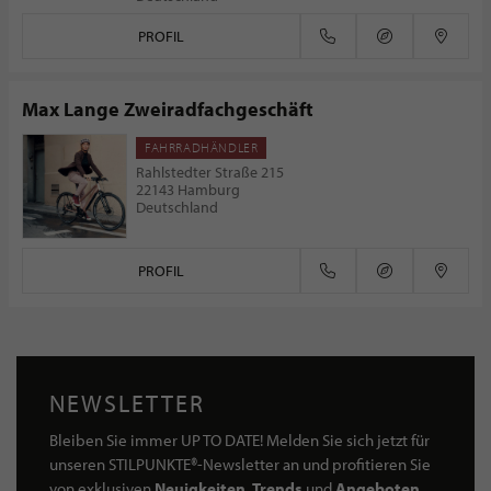
PROFIL
Max Lange Zweiradfachgeschäft
FAHRRADHÄNDLER
Rahlstedter Straße 215
22143 Hamburg
Deutschland
PROFIL
NEWSLETTER
Bleiben Sie immer UP TO DATE! Melden Sie sich jetzt für
unseren STILPUNKTE®-Newsletter an und profitieren Sie
von exklusiven
Neuigkeiten, Trends
und
Angeboten