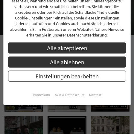
essentiell, während andere uns helfen unser Onlineangebot zu
MITGLIEDSCHAFT BEI STILPUNKTE®
verbessern und wirtschaftlich zu betreiben. Sie können dies
akzeptieren oder per Klick auf die Schaltfläche "Individuelle
Cookie-Einstellungen" einstellen, sowie diese Einstellungen
JETZT GRATIS BEWERBEN
jederzeit aufrufen und Cookies auch nachträglich jederzeit
abwählen (z.B. im Fußbereich unserer Website). Nähere Hinweise
erhalten Sie in unserer Datenschutzerklärung.
Alle akzeptieren
STILPUNKTE AUF
Alle ablehnen
INSTAGRAM
Einstellungen bearbeiten
Impressum
AGB & Datenschutz
Kontakt