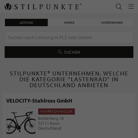
LEISTUNG
MARKE
UNTERNEHMEN
SUCHEN
STILPUNKTE® UNTERNEHMEN, WELCHE
DIE KATEGORIE "LASTENRAD" IN
DEUTSCHLAND ANBIETEN
VELOCITY-Stahlross GmbH
FAHRRADHÄNDLER
Belderberg 18
53111 Bonn
Deutschland