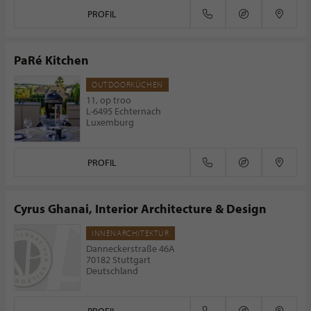
PROFIL
PaRé Kitchen
OUTDOORKÜCHEN
11, op troo
L-6495 Echternach
Luxemburg
PROFIL
Cyrus Ghanai, Interior Architecture & Design
INNENARCHITEKTUR
Danneckerstraße 46A
70182 Stuttgart
Deutschland