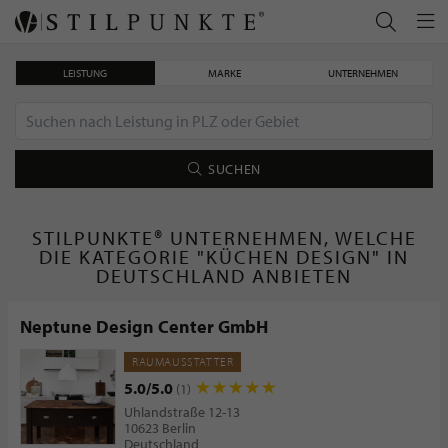
LEISTUNG
MARKE
UNTERNEHMEN
SUCHEN
STILPUNKTE® UNTERNEHMEN, WELCHE
DIE KATEGORIE "KÜCHEN DESIGN" IN
DEUTSCHLAND ANBIETEN
Neptune Design Center GmbH
RAUMAUSSTATTER
5.0/5.0
(1)
Uhlandstraße 12-13
10623 Berlin
Deutschland