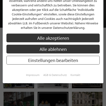
essentiell, während andere uns helfen unser Onlineangebot zu
MITGLIEDSCHAFT BEI STILPUNKTE®
verbessern und wirtschaftlich zu betreiben. Sie können dies
akzeptieren oder per Klick auf die Schaltfläche "Individuelle
Cookie-Einstellungen" einstellen, sowie diese Einstellungen
JETZT GRATIS BEWERBEN
jederzeit aufrufen und Cookies auch nachträglich jederzeit
abwählen (z.B. im Fußbereich unserer Website). Nähere Hinweise
erhalten Sie in unserer Datenschutzerklärung.
Alle akzeptieren
STILPUNKTE AUF
Alle ablehnen
INSTAGRAM
Einstellungen bearbeiten
Impressum
AGB & Datenschutz
Kontakt