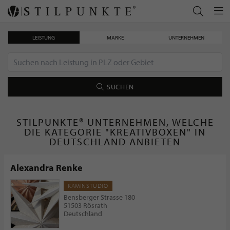
LEISTUNG
MARKE
UNTERNEHMEN
SUCHEN
STILPUNKTE® UNTERNEHMEN, WELCHE
DIE KATEGORIE "KREATIVBOXEN" IN
DEUTSCHLAND ANBIETEN
Alexandra Renke
KAMINSTUDIO
Bensberger Strasse 180
51503 Rösrath
Deutschland