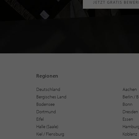
JETZT GRATIS BEWE
Regionen
Deutschland
Aachen
Bergisches Land
Berlin /
Bodensee
Bonn
Dortmund
Dresden
Eifel
Essen
Halle (Saale)
Hambur
Kiel / Flensburg
Koblenz