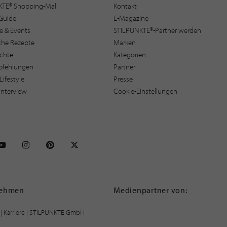
KTE® Shopping-Mall
Kontakt
Guide
E-Magazine
e & Events
STILPUNKTE®-Partner werden
sche Rezepte
Marken
ichte
Kategorien
pfehlungen
Partner
Lifestyle
Presse
interview
Cookie-Einstellungen
NKTE auf Facebook
STILPUNKTE auf Youtube
STILPUNKTE auf Instagram
STILPUNKTE auf Pinterest
STILPUNKTE auf X
nehmen
Medienpartner von:
|
Karriere
| STILPUNKTE GmbH