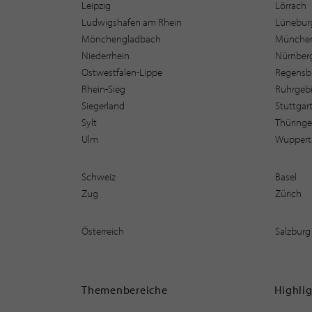
Leipzig
Lörrach
Ludwigshafen am Rhein
Lüneburg
Mönchengladbach
Münche
Niederrhein
Nürnber
Ostwestfalen-Lippe
Regensb
Rhein-Sieg
Ruhrgebi
Siegerland
Stuttgar
Sylt
Thüring
Ulm
Wuppert
Schweiz
Basel
Zug
Zürich
Österreich
Salzburg
Themenbereiche
Highli