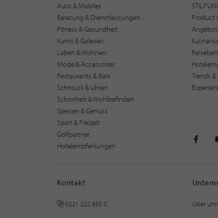
Auto & Mobiles
STILPUN
Beratung & Dienstleistungen
Product 
Fitness & Gesundheit
Angebot
Kunst & Galerien
Kulinari
Leben & Wohnen
Reiseber
Mode & Accessoires
Hotelem
Restaurants & Bars
Trends & 
Schmuck & Uhren
Experten
Schönheit & Wohlbefinden
Speisen & Genuss
Sport & Freizeit
Golfpartner
Hotelempfehlungen
STILPU
Kontakt
Unter
0221 222 895 0
Über uns