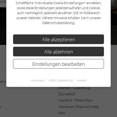
RBEN
Schaltfläche "Individuelle Cookie-Einstellungen" einstellen,
sowie diese Einstellungen jederzeit aufrufen und Cookies
auch nachträglich jederzeit abwählen (z.B. im Fußbereich
unserer Website). Nähere Hinweise erhalten Sie in unserer
Datenschutzerklärung.
Alle akzeptieren
Alle ablehnen
Einstellungen bearbeiten
Augsburg
Impressum
AGB & Datenschutz
Kontakt
 Brandenburg
Bochum
Bremen / Oldenburg
Düsseldorf
Frankfurt / Rhein-Main
g
Hannover / Braunschweig
Köln