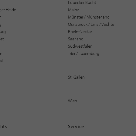
Lübecker Bucht
er Heide
Mainz
n
Münster / Münsterland
g
Osnabrück / Ems / Vechte
urg
Rhein-Neckar
et
Saarland
t
Südwestfalen
en
Trier / Luxemburg
al
St. Gallen
Wien
ghts
Service