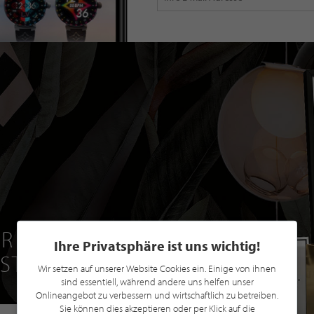
R EINE GRATIS
Ihre Privatsphäre ist uns wichtig!
 STILPUNKTE®
Wir setzen auf unserer Website Cookies ein. Einige von ihnen
sind essentiell, während andere uns helfen unser
Onlineangebot zu verbessern und wirtschaftlich zu betreiben.
Sie können dies akzeptieren oder per Klick auf die