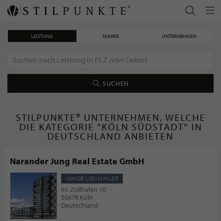
LEISTUNG
MARKE
UNTERNEHMEN
SUCHEN
STILPUNKTE® UNTERNEHMEN, WELCHE
DIE KATEGORIE "KÖLN SÜDSTADT" IN
DEUTSCHLAND ANBIETEN
Narander Jung Real Estate GmbH
IMMOBILIENMAKLER
Im Zollhafen 10
50678 Köln
Deutschland