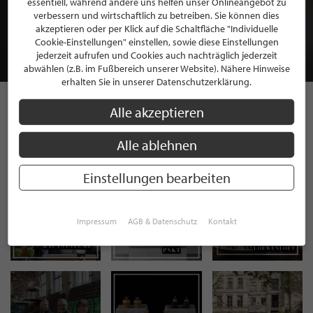
essentiell, während andere uns helfen unser Onlineangebot zu
MITGLIEDSCHAFT BEI STILPUNKTE®
verbessern und wirtschaftlich zu betreiben. Sie können dies
akzeptieren oder per Klick auf die Schaltfläche "Individuelle
Cookie-Einstellungen" einstellen, sowie diese Einstellungen
JETZT GRATIS BEWERBEN
jederzeit aufrufen und Cookies auch nachträglich jederzeit
abwählen (z.B. im Fußbereich unserer Website). Nähere Hinweise
erhalten Sie in unserer Datenschutzerklärung.
Alle akzeptieren
STILPUNKTE AUF
Alle ablehnen
INSTAGRAM
Einstellungen bearbeiten
Impressum
AGB & Datenschutz
Kontakt