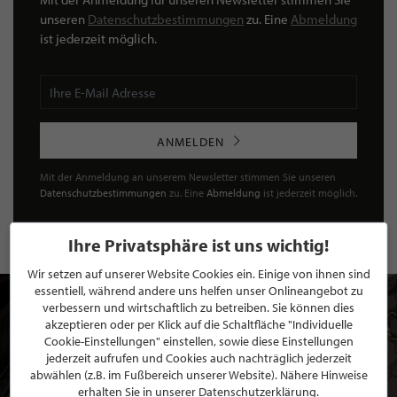
unseren
Datenschutzbestimmungen
zu. Eine
Abmeldung
ist jederzeit möglich.
ANMELDEN
Mit der Anmeldung an unserem Newsletter stimmen Sie unseren
Datenschutzbestimmungen
zu. Eine
Abmeldung
ist jederzeit möglich.
Ihre Privatsphäre ist uns wichtig!
Wir setzen auf unserer Website Cookies ein. Einige von ihnen sind
essentiell, während andere uns helfen unser Onlineangebot zu
verbessern und wirtschaftlich zu betreiben. Sie können dies
akzeptieren oder per Klick auf die Schaltfläche "Individuelle
Cookie-Einstellungen" einstellen, sowie diese Einstellungen
jederzeit aufrufen und Cookies auch nachträglich jederzeit
abwählen (z.B. im Fußbereich unserer Website). Nähere Hinweise
erhalten Sie in unserer Datenschutzerklärung.