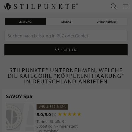
LEISTUNG
MARKE
UNTERNEHMEN
SUCHEN
STILPUNKTE® UNTERNEHMEN, WELCHE
DIE KATEGORIE "KÖRPERENTHAARUNG"
IN DEUTSCHLAND ANBIETEN
SAVOY Spa
WELLNESS & SPA
5.0/5.0
(1)
Turiner Straße 9
50668 Köln - Innenstadt
Deutschland