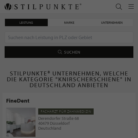
LEISTUNG
MARKE
UNTERNEHMEN
SUCHEN
STILPUNKTE® UNTERNEHMEN, WELCHE
DIE KATEGORIE "KNIRSCHERSCHIENE" IN
DEUTSCHLAND ANBIETEN
FineDent
FACHARZT FÜR ZAHNMEDIZIN
Derendorfer Straße 68
40479 Düsseldorf
Deutschland