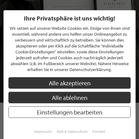
Ihre Privatsphäre ist uns wichtig!
Wir setzen auf unserer Website Cookies ein. Einige von ihnen sind
essentiell, während andere uns helfen unser Onlineangebot zu
verbessern und wirtschaftlich zu betreiben. Sie können dies
akzeptieren oder per Klick auf die Schaltfläche "Individuelle
Cookie-Einstellungen" einstellen, sowie diese Einstellungen
jederzeit aufrufen und Cookies auch nachträglich jederzeit
BEWERBEN SIE SICH FÜR EINE GRATIS
abwählen (z.B. im Fußbereich unserer Website). Nähere Hinweise
erhalten Sie in unserer Datenschutzerklärung.
MITGLIEDSCHAFT BEI STILPUNKTE®
Alle akzeptieren
JETZT GRATIS BEWERBEN
Alle ablehnen
Einstellungen bearbeiten
STILPUNKTE AUF
INSTAGRAM
Impressum
AGB & Datenschutz
Kontakt