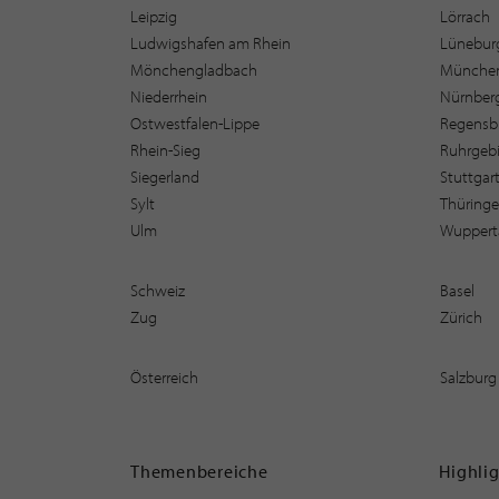
Leipzig
Lörrach
Ludwigshafen am Rhein
Lüneburg
Mönchengladbach
Münche
Niederrhein
Nürnber
Ostwestfalen-Lippe
Regensb
Rhein-Sieg
Ruhrgebi
Siegerland
Stuttgar
Sylt
Thüring
Ulm
Wuppert
Schweiz
Basel
Zug
Zürich
Österreich
Salzburg
Themenbereiche
Highli