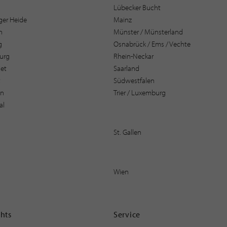
Lübecker Bucht
er Heide
Mainz
n
Münster / Münsterland
g
Osnabrück / Ems / Vechte
urg
Rhein-Neckar
et
Saarland
t
Südwestfalen
en
Trier / Luxemburg
al
St. Gallen
Wien
ghts
Service