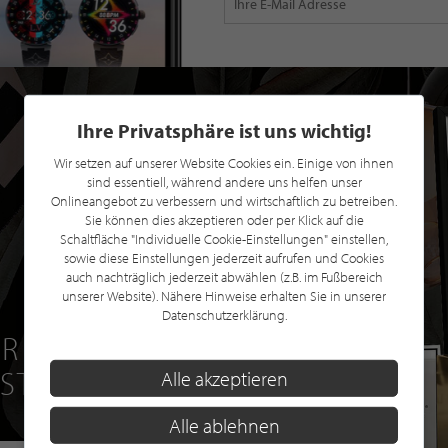
Ihre Privatsphäre ist uns wichtig!
Wir setzen auf unserer Website Cookies ein. Einige von ihnen
sind essentiell, während andere uns helfen unser
Onlineangebot zu verbessern und wirtschaftlich zu betreiben.
Sie können dies akzeptieren oder per Klick auf die
Schaltfläche "Individuelle Cookie-Einstellungen" einstellen,
sowie diese Einstellungen jederzeit aufrufen und Cookies
auch nachträglich jederzeit abwählen (z.B. im Fußbereich
unserer Website). Nähere Hinweise erhalten Sie in unserer
Datenschutzerklärung.
R EINE GRATIS
 STILPUNKTE®
Alle akzeptieren
Alle ablehnen