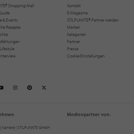
KTE® Shopping-Mall
Kontakt
Guide
E-Magazine
e & Events
STILPUNKTE®-Partner werden
sche Rezepte
Marken
ichte
Kategorien
pfehlungen
Partner
Lifestyle
Presse
interview
Cookie-Einstellungen
NKTE auf Facebook
STILPUNKTE auf Youtube
STILPUNKTE auf Instagram
STILPUNKTE auf Pinterest
STILPUNKTE auf X
nehmen
Medienpartner von:
|
Karriere
| STILPUNKTE GmbH