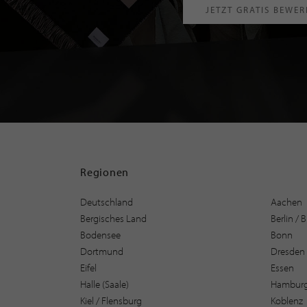
JETZT GRATIS BEWE
Regionen
Deutschland
Aachen
Bergisches Land
Berlin /
Bodensee
Bonn
Dortmund
Dresden
Eifel
Essen
Halle (Saale)
Hambur
Kiel / Flensburg
Koblenz