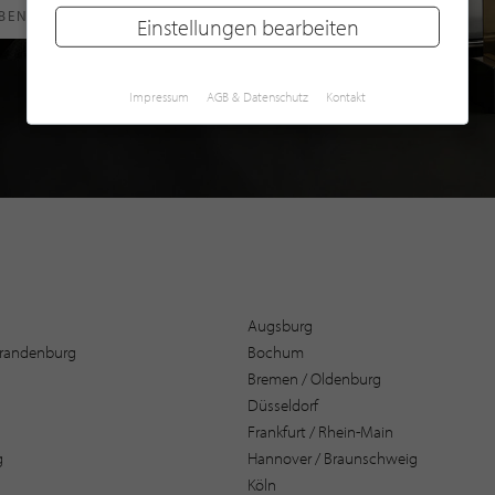
RBEN
Einstellungen bearbeiten
Impressum
AGB & Datenschutz
Kontakt
Augsburg
 Brandenburg
Bochum
Bremen / Oldenburg
Düsseldorf
Frankfurt / Rhein-Main
g
Hannover / Braunschweig
Köln