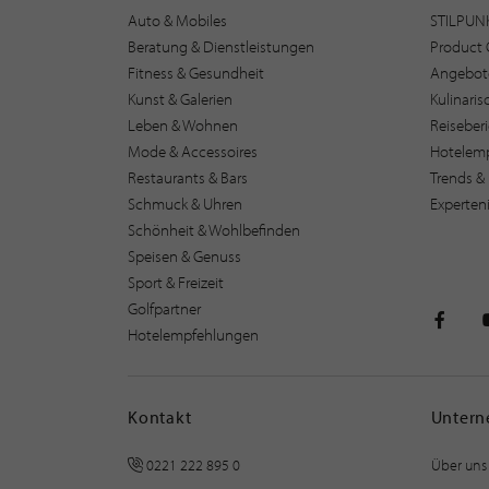
Auto & Mobiles
STILPUN
Beratung & Dienstleistungen
Product 
Fitness & Gesundheit
Angebot
Kunst & Galerien
Kulinari
Leben & Wohnen
Reiseber
Mode & Accessoires
Hotelem
Restaurants & Bars
Trends & 
Schmuck & Uhren
Experten
Schönheit & Wohlbefinden
Speisen & Genuss
Sport & Freizeit
Golfpartner
Hotelempfehlungen
STILPU
Kontakt
Unter
0221 222 895 0
Über uns