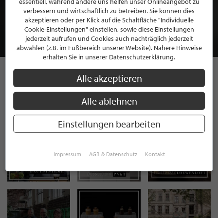
essentiell, während andere uns helfen unser Onlineangebot zu
MITGLIEDSCHAFT BEI STILPUNKTE®
verbessern und wirtschaftlich zu betreiben. Sie können dies
akzeptieren oder per Klick auf die Schaltfläche "Individuelle
Cookie-Einstellungen" einstellen, sowie diese Einstellungen
JETZT GRATIS BEWERBEN
jederzeit aufrufen und Cookies auch nachträglich jederzeit
abwählen (z.B. im Fußbereich unserer Website). Nähere Hinweise
erhalten Sie in unserer Datenschutzerklärung.
Alle akzeptieren
STILPUNKTE AUF
Alle ablehnen
INSTAGRAM
Einstellungen bearbeiten
Impressum
AGB & Datenschutz
Kontakt