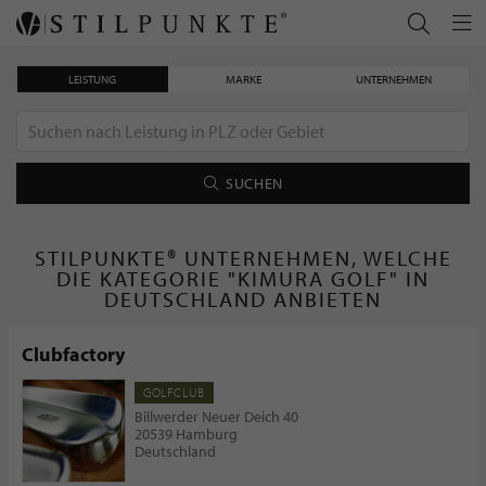
LEISTUNG
MARKE
UNTERNEHMEN
SUCHEN
STILPUNKTE® UNTERNEHMEN, WELCHE
DIE KATEGORIE "KIMURA GOLF" IN
DEUTSCHLAND ANBIETEN
Clubfactory
GOLFCLUB
Billwerder Neuer Deich 40
20539 Hamburg
Deutschland