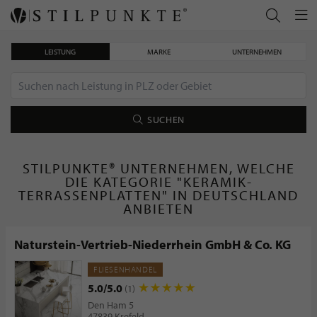
LEISTUNG
MARKE
UNTERNEHMEN
SUCHEN
STILPUNKTE® UNTERNEHMEN, WELCHE
DIE KATEGORIE "KERAMIK-
TERRASSENPLATTEN" IN DEUTSCHLAND
ANBIETEN
Naturstein-Vertrieb-Niederrhein GmbH & Co. KG
FLIESENHANDEL
5.0/5.0
(1)
Den Ham 5
47839 Krefeld