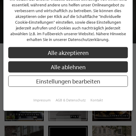
essentiell, während andere uns helfen unser Onlineangebot zu
BEWERBEN SIE SICH FÜR EINE GRATIS
verbessern und wirtschaftlich zu betreiben. Sie können dies
MITGLIEDSCHAFT BEI STILPUNKTE®
akzeptieren oder per Klick auf die Schaltfläche "Individuelle
Cookie-Einstellungen" einstellen, sowie diese Einstellungen
jederzeit aufrufen und Cookies auch nachträglich jederzeit
JETZT GRATIS BEWERBEN
abwählen (z.B. im Fußbereich unserer Website). Nähere Hinweise
erhalten Sie in unserer Datenschutzerklärung.
Alle akzeptieren
STILPUNKTE AUF
Alle ablehnen
INSTAGRAM
Einstellungen bearbeiten
Impressum
AGB & Datenschutz
Kontakt