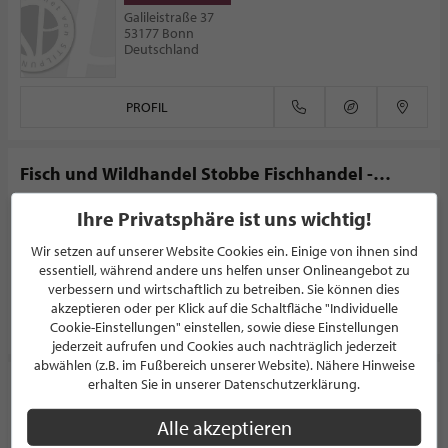
Galileistraße 37
53177 Bonn
Deutschland
PROFIL
Fisch und Wildhandel Stobbe Fischhandel -
Hariksee
FISCHGESCHÄFT
Ihre Privatsphäre ist uns wichtig!
Mühlrather Mühle 5
41366 Schwalmtal
Wir setzen auf unserer Website Cookies ein. Einige von ihnen sind
Deutschland
essentiell, während andere uns helfen unser Onlineangebot zu
verbessern und wirtschaftlich zu betreiben. Sie können dies
akzeptieren oder per Klick auf die Schaltfläche "Individuelle
PROFIL
Cookie-Einstellungen" einstellen, sowie diese Einstellungen
jederzeit aufrufen und Cookies auch nachträglich jederzeit
abwählen (z.B. im Fußbereich unserer Website). Nähere Hinweise
erhalten Sie in unserer Datenschutzerklärung.
Der Fischwirt | Jens Ewen
Alle akzeptieren
FISCHGESCHÄFT
Siegburger Str. 16