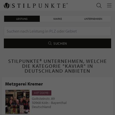
LEISTUNG
MARKE
UNTERNEHMEN
SUCHEN
STILPUNKTE® UNTERNEHMEN, WELCHE
DIE KATEGORIE "KAVIAR" IN
DEUTSCHLAND ANBIETEN
Metzgerei Kremer
METZGEREI
Goltsteinstr. 89
50968 Köln - Bayenthal
Deutschland