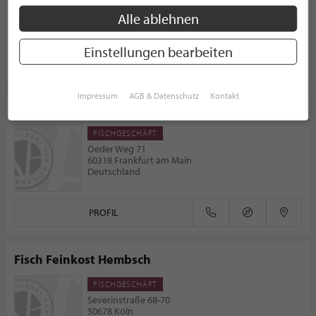
56072 Koblenz
Alle ablehnen
Deutschland
Einstellungen bearbeiten
PROFIL
Impressum
AGB & Datenschutz
Kontakt
Fischhaus Ohrmann
FISCHGESCHÄFT
Oeder Weg 71
60318 Frankfurt am Main
Deutschland
PROFIL
Fisch Feinkost Hembsch
FISCHGESCHÄFT
Severinstraße 68-70
50678 Köln