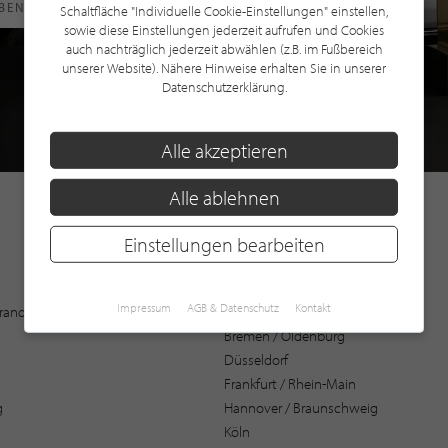
RBEN
Schaltfläche "Individuelle Cookie-Einstellungen" einstellen,
sowie diese Einstellungen jederzeit aufrufen und Cookies
auch nachträglich jederzeit abwählen (z.B. im Fußbereich
unserer Website). Nähere Hinweise erhalten Sie in unserer
Datenschutzerklärung.
Alle akzeptieren
Alle ablehnen
Einstellungen bearbeiten
Augsburg
Impressum
AGB & Datenschutz
Kontakt
 Brandenburg
Bochum
Bremen / Oldenburg
Düsseldorf
Frankfurt / Rhein-Main
g
Hannover / Braunschweig
Köln