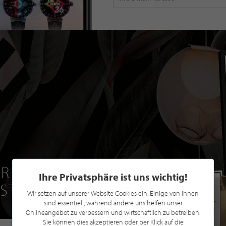
R EINE GRATIS
Ihre Privatsphäre ist uns wichtig!
 STILPUNKTE®
Wir setzen auf unserer Website Cookies ein. Einige von ihnen
sind essentiell, während andere uns helfen unser
Onlineangebot zu verbessern und wirtschaftlich zu betreiben.
Sie können dies akzeptieren oder per Klick auf die