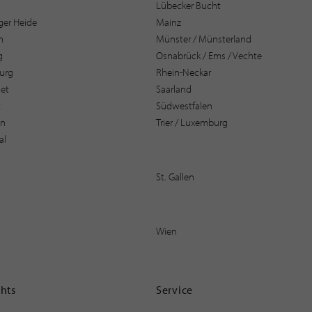
Lübecker Bucht
er Heide
Mainz
n
Münster / Münsterland
g
Osnabrück / Ems / Vechte
urg
Rhein-Neckar
et
Saarland
t
Südwestfalen
en
Trier / Luxemburg
al
St. Gallen
Wien
ghts
Service