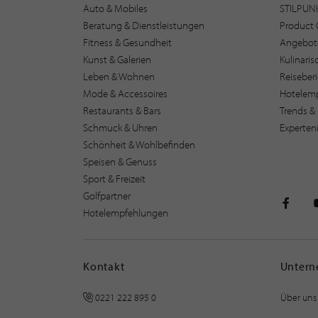
Auto & Mobiles
STILPUN
Beratung & Dienstleistungen
Product 
Fitness & Gesundheit
Angebot
Kunst & Galerien
Kulinari
Leben & Wohnen
Reiseber
Mode & Accessoires
Hotelem
Restaurants & Bars
Trends & 
Schmuck & Uhren
Experten
Schönheit & Wohlbefinden
Speisen & Genuss
Sport & Freizeit
Golfpartner
Hotelempfehlungen
STILPU
Kontakt
Unter
0221 222 895 0
Über uns