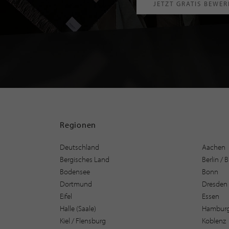
JETZT GRATIS BEWE
Regionen
Deutschland
Aachen
Bergisches Land
Berlin /
Bodensee
Bonn
Dortmund
Dresden
Eifel
Essen
Halle (Saale)
Hambur
Kiel / Flensburg
Koblenz