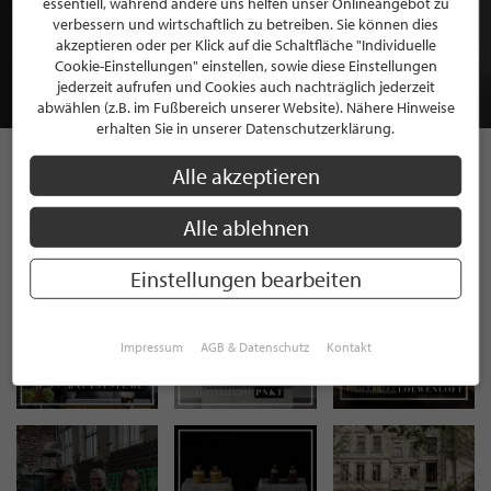
essentiell, während andere uns helfen unser Onlineangebot zu
MITGLIEDSCHAFT BEI STILPUNKTE®
verbessern und wirtschaftlich zu betreiben. Sie können dies
akzeptieren oder per Klick auf die Schaltfläche "Individuelle
Cookie-Einstellungen" einstellen, sowie diese Einstellungen
JETZT GRATIS BEWERBEN
jederzeit aufrufen und Cookies auch nachträglich jederzeit
abwählen (z.B. im Fußbereich unserer Website). Nähere Hinweise
erhalten Sie in unserer Datenschutzerklärung.
Alle akzeptieren
STILPUNKTE AUF
Alle ablehnen
INSTAGRAM
Einstellungen bearbeiten
Impressum
AGB & Datenschutz
Kontakt