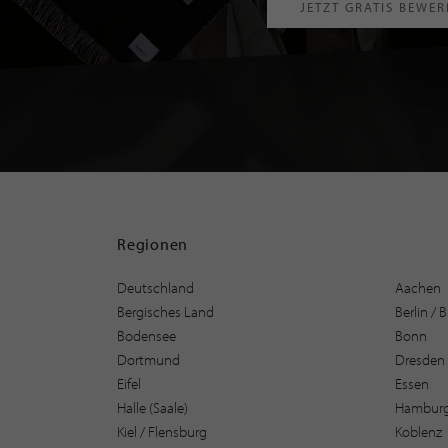
JETZT GRATIS BEWE
Regionen
Deutschland
Aachen
Bergisches Land
Berlin /
Bodensee
Bonn
Dortmund
Dresden
Eifel
Essen
Halle (Saale)
Hambur
Kiel / Flensburg
Koblenz