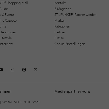
KTE® Shopping-Mall
Kontakt
Guide
E-Magazine
e & Events
STILPUNKTE®-Partner werden
sche Rezepte
Marken
ichte
Kategorien
pfehlungen
Partner
Lifestyle
Presse
interview
Cookie-Einstellungen
NKTE auf Facebook
STILPUNKTE auf Youtube
STILPUNKTE auf Instagram
STILPUNKTE auf Pinterest
STILPUNKTE auf X
nehmen
Medienpartner von:
|
Karriere
| STILPUNKTE GmbH