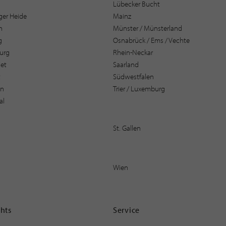
Lübecker Bucht
er Heide
Mainz
n
Münster / Münsterland
g
Osnabrück / Ems / Vechte
urg
Rhein-Neckar
et
Saarland
t
Südwestfalen
en
Trier / Luxemburg
al
St. Gallen
Wien
ghts
Service