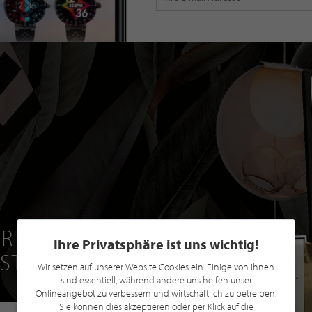
R EINE GRATIS
Ihre Privatsphäre ist uns wichtig!
 STILPUNKTE®
Wir setzen auf unserer Website Cookies ein. Einige von ihnen
sind essentiell, während andere uns helfen unser
Onlineangebot zu verbessern und wirtschaftlich zu betreiben.
Sie können dies akzeptieren oder per Klick auf die