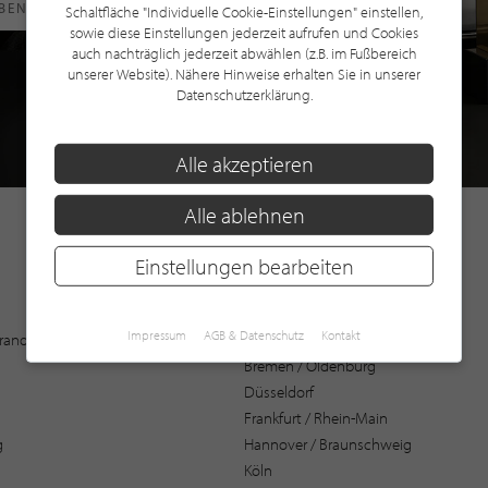
RBEN
Schaltfläche "Individuelle Cookie-Einstellungen" einstellen,
sowie diese Einstellungen jederzeit aufrufen und Cookies
auch nachträglich jederzeit abwählen (z.B. im Fußbereich
unserer Website). Nähere Hinweise erhalten Sie in unserer
Datenschutzerklärung.
Alle akzeptieren
Alle ablehnen
Einstellungen bearbeiten
Augsburg
Impressum
AGB & Datenschutz
Kontakt
 Brandenburg
Bochum
Bremen / Oldenburg
Düsseldorf
Frankfurt / Rhein-Main
g
Hannover / Braunschweig
Köln