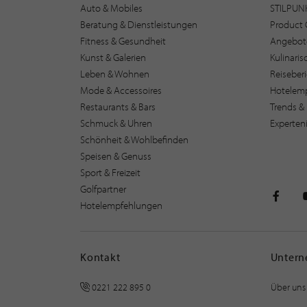
Auto & Mobiles
STILPUN
Beratung & Dienstleistungen
Product 
Fitness & Gesundheit
Angebot
Kunst & Galerien
Kulinari
Leben & Wohnen
Reiseber
Mode & Accessoires
Hotelem
Restaurants & Bars
Trends & 
Schmuck & Uhren
Experten
Schönheit & Wohlbefinden
Speisen & Genuss
Sport & Freizeit
Golfpartner
Hotelempfehlungen
STILPU
Kontakt
Unter
0221 222 895 0
Über uns