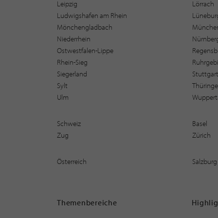
Leipzig
Lörrach
Ludwigshafen am Rhein
Lüneburg
Mönchengladbach
Münche
Niederrhein
Nürnber
Ostwestfalen-Lippe
Regensb
Rhein-Sieg
Ruhrgebi
Siegerland
Stuttgar
Sylt
Thüring
Ulm
Wuppert
Schweiz
Basel
Zug
Zürich
Österreich
Salzburg
Themenbereiche
Highli