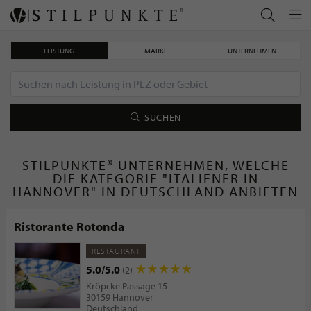
LEISTUNG
MARKE
UNTERNEHMEN
SUCHEN
STILPUNKTE® UNTERNEHMEN, WELCHE
DIE KATEGORIE "ITALIENER IN
HANNOVER" IN DEUTSCHLAND ANBIETEN
Ristorante Rotonda
RESTAURANT
5.0/5.0
(2)
Kröpcke Passage 15
30159 Hannover
Deutschland