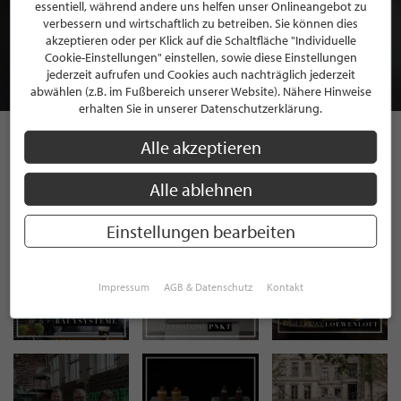
BEWERBEN SIE SICH FÜR EINE GRATIS
essentiell, während andere uns helfen unser Onlineangebot zu
MITGLIEDSCHAFT BEI STILPUNKTE®
verbessern und wirtschaftlich zu betreiben. Sie können dies
akzeptieren oder per Klick auf die Schaltfläche "Individuelle
Cookie-Einstellungen" einstellen, sowie diese Einstellungen
JETZT GRATIS BEWERBEN
jederzeit aufrufen und Cookies auch nachträglich jederzeit
abwählen (z.B. im Fußbereich unserer Website). Nähere Hinweise
erhalten Sie in unserer Datenschutzerklärung.
Alle akzeptieren
STILPUNKTE AUF
Alle ablehnen
INSTAGRAM
Einstellungen bearbeiten
Impressum
AGB & Datenschutz
Kontakt