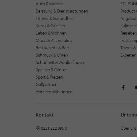
Auto & Mobiles
STILPUN
Beratung & Dienstleistungen
Product 
Fitness & Gesundheit
Angebot
Kunst & Galerien
Kulinari
Leben & Wohnen
Reiseber
Mode & Accessoires
Hotelem
Restaurants & Bars
Trends & 
Schmuck & Uhren
Experten
Schönheit & Wohlbefinden
Speisen & Genuss
Sport & Freizeit
Golfpartner
Hotelempfehlungen
STILPU
Kontakt
Unter
0221 222 895 0
Über uns