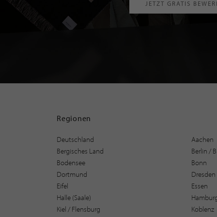
JETZT GRATIS BEWE
Regionen
Deutschland
Aachen
Bergisches Land
Berlin /
Bodensee
Bonn
Dortmund
Dresden
Eifel
Essen
Halle (Saale)
Hambur
Kiel / Flensburg
Koblenz