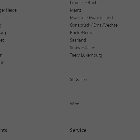
Lübecker Bucht
er Heide
Mainz
n
Münster / Münsterland
g
Osnabrück / Ems / Vechte
urg
Rhein-Neckar
et
Saarland
t
Südwestfalen
en
Trier / Luxemburg
al
St. Gallen
Wien
ghts
Service