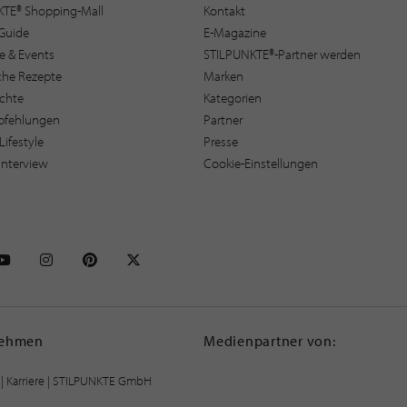
KTE® Shopping-Mall
Kontakt
Guide
E-Magazine
e & Events
STILPUNKTE®-Partner werden
sche Rezepte
Marken
ichte
Kategorien
pfehlungen
Partner
Lifestyle
Presse
interview
Cookie-Einstellungen
NKTE auf Facebook
STILPUNKTE auf Youtube
STILPUNKTE auf Instagram
STILPUNKTE auf Pinterest
STILPUNKTE auf X
nehmen
Medienpartner von:
|
Karriere
| STILPUNKTE GmbH