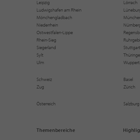
Leipzig
Lörrach
Ludwigshafen am Rhein
Lüneburg
Mönchengladbach
Münche
Niederrhein
Nürnber
Ostwestfalen-Lippe
Regensb
Rhein-Sieg
Ruhrgebi
Siegerland
Stuttgar
Sylt
Thüring
Ulm
Wuppert
Schweiz
Basel
Zug
Zürich
Österreich
Salzburg
Themenbereiche
Highli