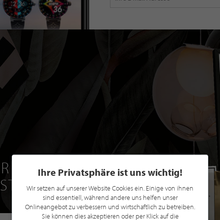
R EINE GRATIS
Ihre Privatsphäre ist uns wichtig!
 STILPUNKTE®
Wir setzen auf unserer Website Cookies ein. Einige von ihnen
sind essentiell, während andere uns helfen unser
Onlineangebot zu verbessern und wirtschaftlich zu betreiben.
Sie können dies akzeptieren oder per Klick auf die