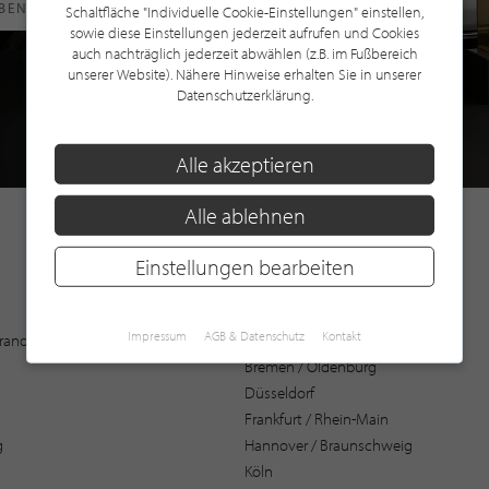
RBEN
Schaltfläche "Individuelle Cookie-Einstellungen" einstellen,
sowie diese Einstellungen jederzeit aufrufen und Cookies
auch nachträglich jederzeit abwählen (z.B. im Fußbereich
unserer Website). Nähere Hinweise erhalten Sie in unserer
Datenschutzerklärung.
Alle akzeptieren
Alle ablehnen
Einstellungen bearbeiten
Augsburg
Impressum
AGB & Datenschutz
Kontakt
 Brandenburg
Bochum
Bremen / Oldenburg
Düsseldorf
Frankfurt / Rhein-Main
g
Hannover / Braunschweig
Köln