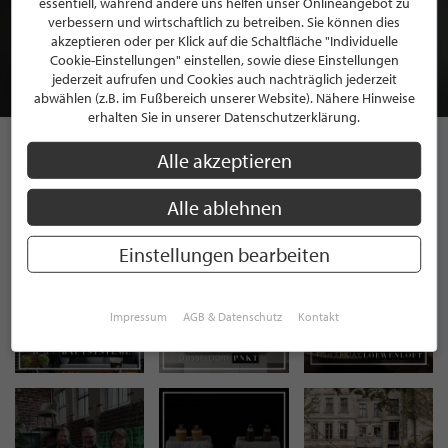
essentiell, während andere uns helfen unser Onlineangebot zu
MITGLIEDSCHAFT BEI STILPUNKTE®
verbessern und wirtschaftlich zu betreiben. Sie können dies
akzeptieren oder per Klick auf die Schaltfläche "Individuelle
Cookie-Einstellungen" einstellen, sowie diese Einstellungen
JETZT GRATIS BEWERBEN
jederzeit aufrufen und Cookies auch nachträglich jederzeit
abwählen (z.B. im Fußbereich unserer Website). Nähere Hinweise
erhalten Sie in unserer Datenschutzerklärung.
Alle akzeptieren
STILPUNKTE AUF
Alle ablehnen
INSTAGRAM
Einstellungen bearbeiten
Impressum
AGB & Datenschutz
Kontakt