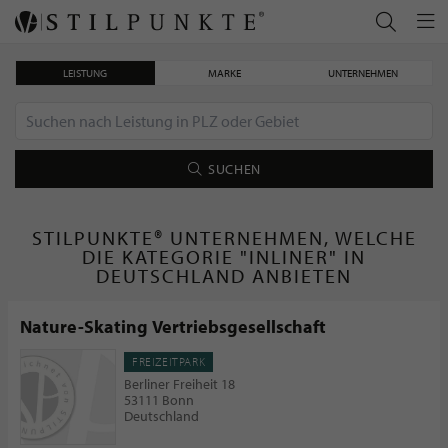
LEISTUNG
MARKE
UNTERNEHMEN
SUCHEN
STILPUNKTE® UNTERNEHMEN, WELCHE
DIE KATEGORIE "INLINER" IN
DEUTSCHLAND ANBIETEN
Nature-Skating Vertriebsgesellschaft
FREIZEITPARK
Berliner Freiheit 18
53111 Bonn
Deutschland