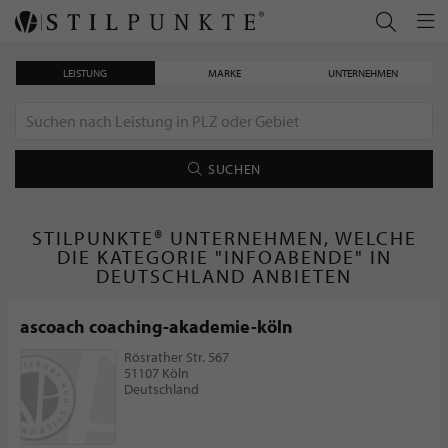
LEISTUNG
MARKE
UNTERNEHMEN
SUCHEN
STILPUNKTE® UNTERNEHMEN, WELCHE
DIE KATEGORIE "INFOABENDE" IN
DEUTSCHLAND ANBIETEN
ascoach coaching-akademie-köln
Rösrather Str. 567
51107 Köln
Deutschland