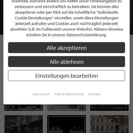
essentiell, während andere uns helfen unser Onlineangebot zu
MITGLIEDSCHAFT BEI STILPUNKTE®
verbessern und wirtschaftlich zu betreiben. Sie können dies
akzeptieren oder per Klick auf die Schaltfläche "Individuelle
Cookie-Einstellungen" einstellen, sowie diese Einstellungen
JETZT GRATIS BEWERBEN
jederzeit aufrufen und Cookies auch nachträglich jederzeit
abwählen (z.B. im Fußbereich unserer Website). Nähere Hinweise
erhalten Sie in unserer Datenschutzerklärung.
Alle akzeptieren
STILPUNKTE AUF
Alle ablehnen
INSTAGRAM
Einstellungen bearbeiten
Impressum
AGB & Datenschutz
Kontakt