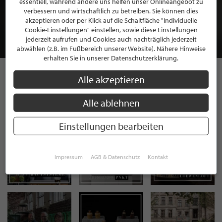
essentiell, während andere uns helfen unser Onlineangebot zu
MITGLIEDSCHAFT BEI STILPUNKTE®
verbessern und wirtschaftlich zu betreiben. Sie können dies
akzeptieren oder per Klick auf die Schaltfläche "Individuelle
Cookie-Einstellungen" einstellen, sowie diese Einstellungen
JETZT GRATIS BEWERBEN
jederzeit aufrufen und Cookies auch nachträglich jederzeit
abwählen (z.B. im Fußbereich unserer Website). Nähere Hinweise
erhalten Sie in unserer Datenschutzerklärung.
Alle akzeptieren
STILPUNKTE AUF
Alle ablehnen
INSTAGRAM
Einstellungen bearbeiten
Impressum
AGB & Datenschutz
Kontakt