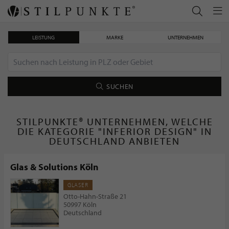
LEISTUNG
MARKE
UNTERNEHMEN
SUCHEN
STILPUNKTE® UNTERNEHMEN, WELCHE
DIE KATEGORIE "INFERIOR DESIGN" IN
DEUTSCHLAND ANBIETEN
Glas & Solutions Köln
GLASER
Otto-Hahn-Straße 21
50997 Köln
Deutschland