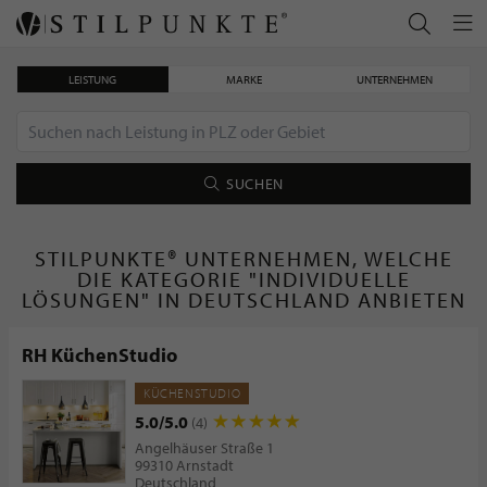
LEISTUNG
MARKE
UNTERNEHMEN
SUCHEN
STILPUNKTE® UNTERNEHMEN, WELCHE
DIE KATEGORIE "INDIVIDUELLE
LÖSUNGEN" IN DEUTSCHLAND ANBIETEN
RH KüchenStudio
KÜCHENSTUDIO
5.0/5.0
(4)
Angelhäuser Straße 1
99310 Arnstadt
Deutschland