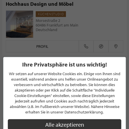
Hochhaus Design und Möbel
KÜCHENSTUDIO
Morsestraße 2
60486 Frankfurt am Main
Deutschland
PROFIL
Ihre Privatsphäre ist uns wichtig!
HAND & FUSS
Wir setzen auf unserer Website Cookies ein. Einige von ihnen sind
ARCHITEKT
essentiell, während andere uns helfen unser Onlineangebot zu
Bräuweg 7
verbessern und wirtschaftlich zu betreiben. Sie können dies
88131 Lindau
akzeptieren oder per Klick auf die Schaltfläche "Individuelle
Deutschland
Cookie-Einstellungen" einstellen, sowie diese Einstellungen
jederzeit aufrufen und Cookies auch nachträglich jederzeit
abwählen (z.B. im Fußbereich unserer Website). Nähere Hinweise
PROFIL
erhalten Sie in unserer Datenschutzerklärung.
Alle akzeptieren
Möbelbau ROTH