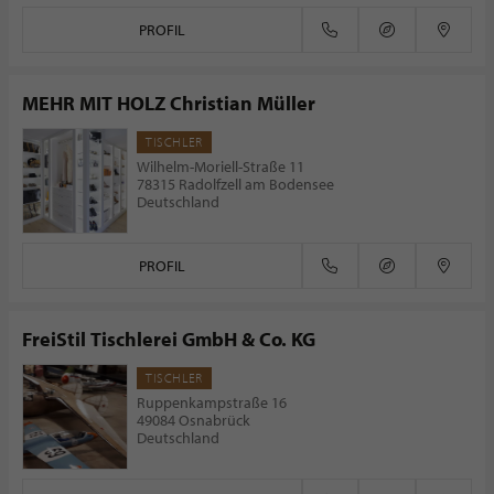
PROFIL
MEHR MIT HOLZ Christian Müller
TISCHLER
Wilhelm-Moriell-Straße 11
78315 Radolfzell am Bodensee
Deutschland
PROFIL
FreiStil Tischlerei GmbH & Co. KG
TISCHLER
Ruppenkampstraße 16
49084 Osnabrück
Deutschland