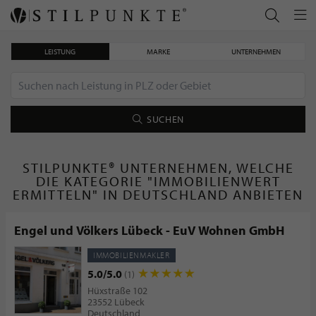
LEISTUNG
MARKE
UNTERNEHMEN
SUCHEN
STILPUNKTE® UNTERNEHMEN, WELCHE
DIE KATEGORIE "IMMOBILIENWERT
ERMITTELN" IN DEUTSCHLAND ANBIETEN
Engel und Völkers Lübeck - EuV Wohnen GmbH
IMMOBILIENMAKLER
5.0/5.0
(1)
Hüxstraße 102
23552 Lübeck
Deutschland