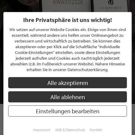
Ihre Privatsphäre ist uns wichtig!
Wir setzen auf unserer Website Cookies ein. Einige von ihnen sind
essentiell, während andere uns helfen unser Onlineangebot zu
verbessern und wirtschaftlich zu betreiben. Sie können dies
akzeptieren oder per Klick auf die Schaltfläche "Individuelle
Cookie-Einstellungen" einstellen, sowie diese Einstellungen
jederzeit aufrufen und Cookies auch nachträglich jederzeit
abwählen (z.B. im Fußbereich unserer Website). Nähere Hinweise
BEWERBEN SIE SICH FÜR EINE GRATIS
erhalten Sie in unserer Datenschutzerklärung.
MITGLIEDSCHAFT BEI STILPUNKTE®
Alle akzeptieren
JETZT GRATIS BEWERBEN
Alle ablehnen
Einstellungen bearbeiten
STILPUNKTE AUF
Impressum
AGB & Datenschutz
Kontakt
INSTAGRAM