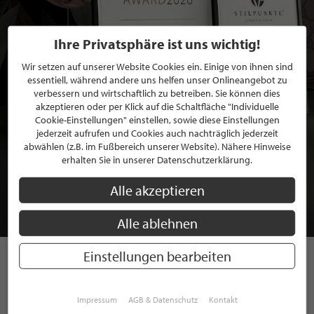
Ihre Privatsphäre ist uns wichtig!
Wir setzen auf unserer Website Cookies ein. Einige von ihnen sind
essentiell, während andere uns helfen unser Onlineangebot zu
verbessern und wirtschaftlich zu betreiben. Sie können dies
akzeptieren oder per Klick auf die Schaltfläche "Individuelle
Cookie-Einstellungen" einstellen, sowie diese Einstellungen
jederzeit aufrufen und Cookies auch nachträglich jederzeit
abwählen (z.B. im Fußbereich unserer Website). Nähere Hinweise
BEWERBEN SIE SICH FÜR EINE GRATIS
erhalten Sie in unserer Datenschutzerklärung.
MITGLIEDSCHAFT BEI STILPUNKTE®
Alle akzeptieren
JETZT GRATIS BEWERBEN
Alle ablehnen
Einstellungen bearbeiten
STILPUNKTE AUF
Impressum
AGB & Datenschutz
Kontakt
INSTAGRAM