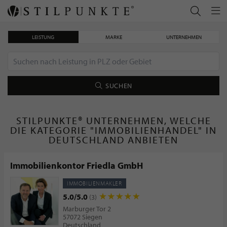
LEISTUNG
MARKE
UNTERNEHMEN
SUCHEN
STILPUNKTE® UNTERNEHMEN, WELCHE
DIE KATEGORIE "IMMOBILIENHANDEL" IN
DEUTSCHLAND ANBIETEN
Immobilienkontor Friedla GmbH
IMMOBILIENMAKLER
5.0/5.0
(3)
Marburger Tor 2
57072 Siegen
Deutschland