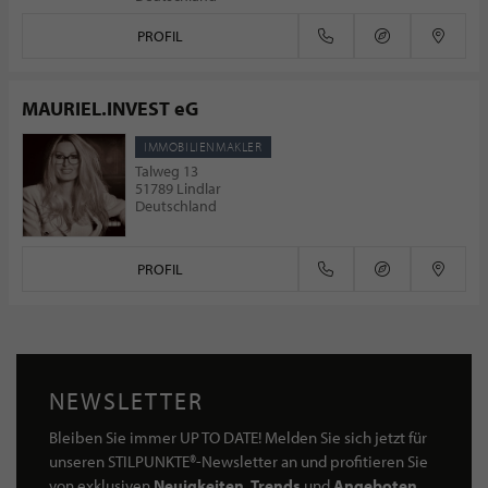
PROFIL
MAURIEL.INVEST eG
IMMOBILIENMAKLER
Talweg 13
51789 Lindlar
Deutschland
PROFIL
NEWSLETTER
Bleiben Sie immer UP TO DATE! Melden Sie sich jetzt für
unseren STILPUNKTE®-Newsletter an und profitieren Sie
von exklusiven
Neuigkeiten, Trends
und
Angeboten