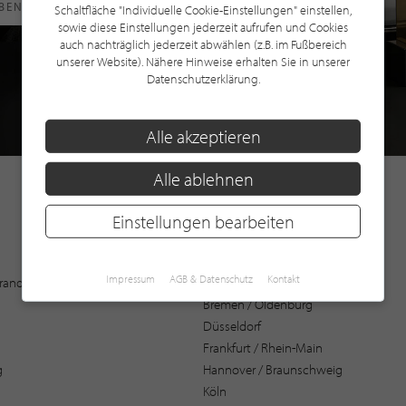
RBEN
Schaltfläche "Individuelle Cookie-Einstellungen" einstellen,
sowie diese Einstellungen jederzeit aufrufen und Cookies
auch nachträglich jederzeit abwählen (z.B. im Fußbereich
unserer Website). Nähere Hinweise erhalten Sie in unserer
Datenschutzerklärung.
Alle akzeptieren
Alle ablehnen
Einstellungen bearbeiten
Augsburg
Impressum
AGB & Datenschutz
Kontakt
 Brandenburg
Bochum
Bremen / Oldenburg
Düsseldorf
Frankfurt / Rhein-Main
g
Hannover / Braunschweig
Köln