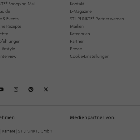
KTE® Shopping-Mall
Kontakt
Guide
E-Magazine
e & Events
STILPUNKTE®-Partner werden
sche Rezepte
Marken
ichte
Kategorien
pfehlungen
Partner
Lifestyle
Presse
interview
Cookie-Einstellungen
NKTE auf Facebook
STILPUNKTE auf Youtube
STILPUNKTE auf Instagram
STILPUNKTE auf Pinterest
STILPUNKTE auf X
nehmen
Medienpartner von:
|
Karriere
| STILPUNKTE GmbH