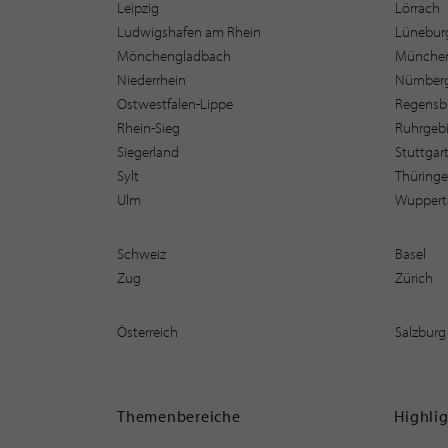
Leipzig
Lörrach
Ludwigshafen am Rhein
Lüneburg
Mönchengladbach
Münche
Niederrhein
Nürnber
Ostwestfalen-Lippe
Regensb
Rhein-Sieg
Ruhrgebi
Siegerland
Stuttgar
Sylt
Thüring
Ulm
Wuppert
Schweiz
Basel
Zug
Zürich
Österreich
Salzburg
Themenbereiche
Highli