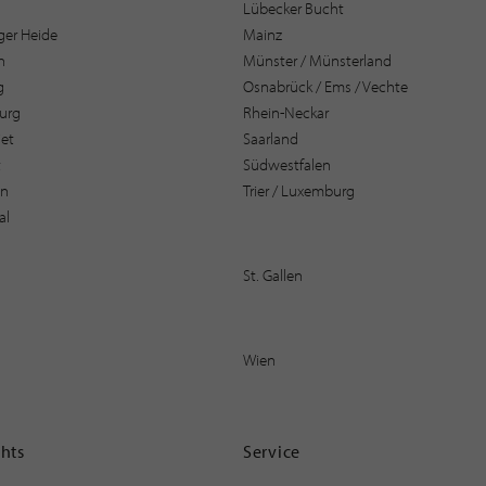
Lübecker Bucht
er Heide
Mainz
n
Münster / Münsterland
g
Osnabrück / Ems / Vechte
urg
Rhein-Neckar
et
Saarland
t
Südwestfalen
en
Trier / Luxemburg
al
St. Gallen
Wien
ghts
Service