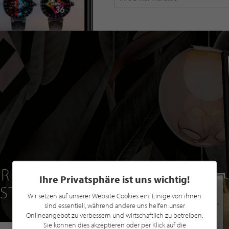
R EINE GRATIS
Ihre Privatsphäre ist uns wichtig!
 STILPUNKTE®
Wir setzen auf unserer Website Cookies ein. Einige von ihnen
sind essentiell, während andere uns helfen unser
Onlineangebot zu verbessern und wirtschaftlich zu betreiben.
Sie können dies akzeptieren oder per Klick auf die