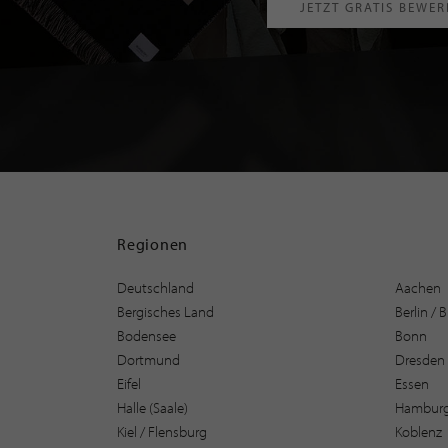
JETZT GRATIS BEWE
Regionen
Deutschland
Aachen
Bergisches Land
Berlin /
Bodensee
Bonn
Dortmund
Dresden
Eifel
Essen
Halle (Saale)
Hambur
Kiel / Flensburg
Koblenz