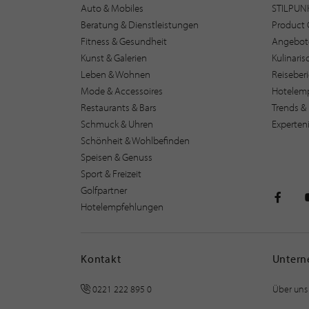
Auto & Mobiles
STILPUN
Beratung & Dienstleistungen
Product 
Fitness & Gesundheit
Angebot
Kunst & Galerien
Kulinari
Leben & Wohnen
Reiseber
Mode & Accessoires
Hotelem
Restaurants & Bars
Trends & 
Schmuck & Uhren
Experten
Schönheit & Wohlbefinden
Speisen & Genuss
Sport & Freizeit
Golfpartner
Hotelempfehlungen
STILPU
Kontakt
Unter
0221 222 895 0
Über uns