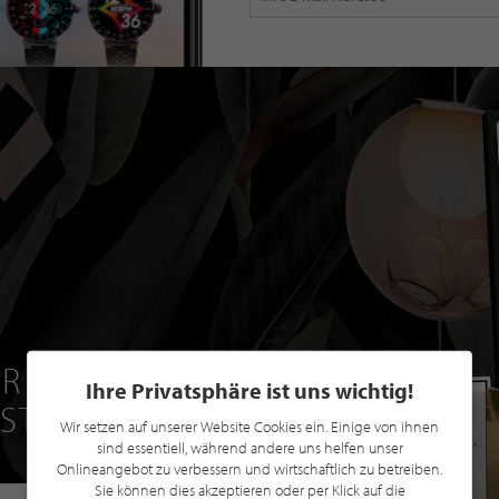
R EINE GRATIS
Ihre Privatsphäre ist uns wichtig!
 STILPUNKTE®
Wir setzen auf unserer Website Cookies ein. Einige von ihnen
sind essentiell, während andere uns helfen unser
Onlineangebot zu verbessern und wirtschaftlich zu betreiben.
Sie können dies akzeptieren oder per Klick auf die