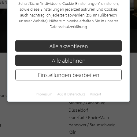
RBEN
Schaltfläche "Individuelle Cookie-Einstellungen" einstellen,
sowie diese Einstellungen jederzeit aufrufen und Cookies
auch nachträglich jederzeit abwählen (z.B. im Fußbereich
unserer Website). Nähere Hinweise erhalten Sie in unserer
Datenschutzerklärung.
Alle akzeptieren
Alle ablehnen
Einstellungen bearbeiten
Augsburg
Impressum
AGB & Datenschutz
Kontakt
 Brandenburg
Bochum
Bremen / Oldenburg
Düsseldorf
Frankfurt / Rhein-Main
g
Hannover / Braunschweig
Köln