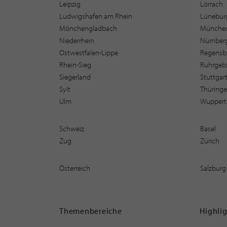
Leipzig
Lörrach
Ludwigshafen am Rhein
Lüneburg
Mönchengladbach
Münche
Niederrhein
Nürnber
Ostwestfalen-Lippe
Regensb
Rhein-Sieg
Ruhrgebi
Siegerland
Stuttgar
Sylt
Thüring
Ulm
Wuppert
Schweiz
Basel
Zug
Zürich
Österreich
Salzburg
Themenbereiche
Highli