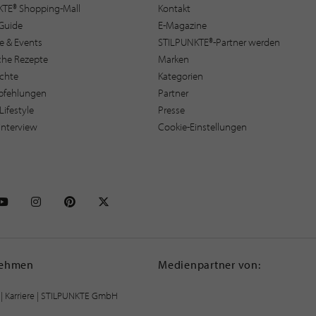
KTE® Shopping-Mall
Kontakt
Guide
E-Magazine
e & Events
STILPUNKTE®-Partner werden
sche Rezepte
Marken
ichte
Kategorien
pfehlungen
Partner
Lifestyle
Presse
interview
Cookie-Einstellungen
NKTE auf Facebook
STILPUNKTE auf Youtube
STILPUNKTE auf Instagram
STILPUNKTE auf Pinterest
STILPUNKTE auf X
nehmen
Medienpartner von:
|
Karriere
| STILPUNKTE GmbH