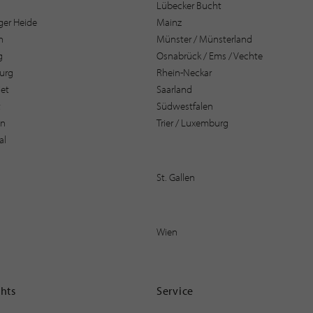
Lübecker Bucht
er Heide
Mainz
n
Münster / Münsterland
g
Osnabrück / Ems / Vechte
urg
Rhein-Neckar
et
Saarland
t
Südwestfalen
en
Trier / Luxemburg
al
St. Gallen
Wien
ghts
Service