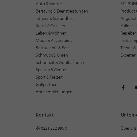
Auto & Mobiles
STILPUN
Beratung & Dienstleistungen
Product 
Fitness & Gesundheit
Angebot
Kunst & Galerien
Kulinari
Leben & Wohnen
Reiseber
Mode & Accessoires
Hotelem
Restaurants & Bars
Trends & 
Schmuck & Uhren
Experten
Schönheit & Wohlbefinden
Speisen & Genuss
Sport & Freizeit
Golfpartner
Hotelempfehlungen
STILPU
Kontakt
Unter
0221 222 895 0
Über uns