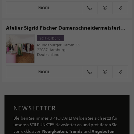
PROFIL
Atelier Sigrid Fischer Damenschneidermeisterin
Schnittdirektrice
SCHNEIDEREI
Mundsburger Damm 35
22087 Hamburg
Deutschland
PROFIL
NEWSLETTER
Bleiben Sie immer UP TO DATE! Melden Sie sich jetzt für
unseren STILPUNKTE®-Newsletter an und profitieren Sie
von exklusiven
Neuigkeiten, Trends
und
Angeboten