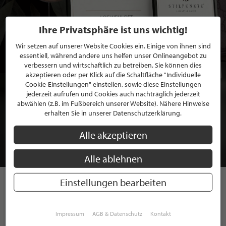
Ihre Privatsphäre ist uns wichtig!
Wir setzen auf unserer Website Cookies ein. Einige von ihnen sind
essentiell, während andere uns helfen unser Onlineangebot zu
verbessern und wirtschaftlich zu betreiben. Sie können dies
akzeptieren oder per Klick auf die Schaltfläche "Individuelle
Cookie-Einstellungen" einstellen, sowie diese Einstellungen
jederzeit aufrufen und Cookies auch nachträglich jederzeit
BEWERBEN SIE SICH FÜR EINE GRATIS
abwählen (z.B. im Fußbereich unserer Website). Nähere Hinweise
erhalten Sie in unserer Datenschutzerklärung.
MITGLIEDSCHAFT BEI STILPUNKTE®
Alle akzeptieren
JETZT GRATIS BEWERBEN
Alle ablehnen
Einstellungen bearbeiten
STILPUNKTE AUF
INSTAGRAM
Impressum
AGB & Datenschutz
Kontakt