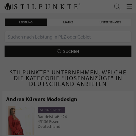
LEISTUNG
MARKE
UNTERNEHMEN
SUCHEN
STILPUNKTE® UNTERNEHMEN, WELCHE
DIE KATEGORIE "HOSENANZÜGE" IN
DEUTSCHLAND ANBIETEN
Andrea Kürvers Modedesign
SCHNEIDEREI
Bandelstraße 24
45136 Essen
Deutschland