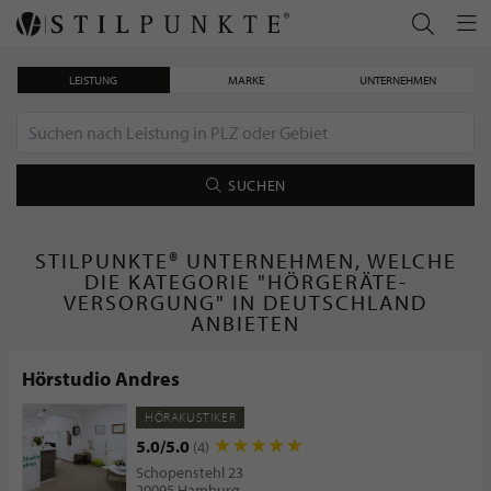
LEISTUNG
MARKE
UNTERNEHMEN
SUCHEN
STILPUNKTE® UNTERNEHMEN, WELCHE
DIE KATEGORIE "HÖRGERÄTE-
VERSORGUNG" IN DEUTSCHLAND
ANBIETEN
Hörstudio Andres
HÖRAKUSTIKER
5.0/5.0
(4)
Schopenstehl 23
20095 Hamburg