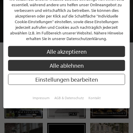
essentiell, während andere uns helfen unser Onlineangebot zu
BEWERBEN SIE SICH FÜR EINE GRATIS
verbessern und wirtschaftlich zu betreiben. Sie können dies
MITGLIEDSCHAFT BEI STILPUNKTE®
akzeptieren oder per Klick auf die Schaltfläche "Individuelle
Cookie-Einstellungen" einstellen, sowie diese Einstellungen
jederzeit aufrufen und Cookies auch nachträglich jederzeit
JETZT GRATIS BEWERBEN
abwählen (z.B. im Fußbereich unserer Website). Nähere Hinweise
erhalten Sie in unserer Datenschutzerklärung.
Alle akzeptieren
STILPUNKTE AUF
Alle ablehnen
INSTAGRAM
Einstellungen bearbeiten
Impressum
AGB & Datenschutz
Kontakt