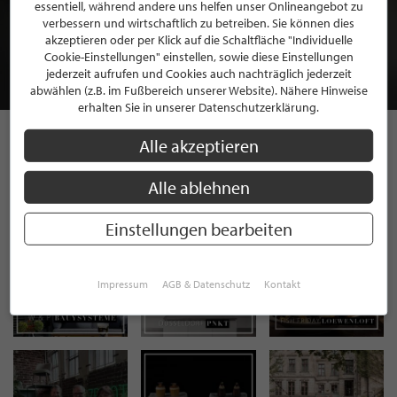
BEWERBEN SIE SICH FÜR EINE GRATIS
essentiell, während andere uns helfen unser Onlineangebot zu
MITGLIEDSCHAFT BEI STILPUNKTE®
verbessern und wirtschaftlich zu betreiben. Sie können dies
akzeptieren oder per Klick auf die Schaltfläche "Individuelle
Cookie-Einstellungen" einstellen, sowie diese Einstellungen
JETZT GRATIS BEWERBEN
jederzeit aufrufen und Cookies auch nachträglich jederzeit
abwählen (z.B. im Fußbereich unserer Website). Nähere Hinweise
erhalten Sie in unserer Datenschutzerklärung.
Alle akzeptieren
STILPUNKTE AUF
Alle ablehnen
INSTAGRAM
Einstellungen bearbeiten
Impressum
AGB & Datenschutz
Kontakt