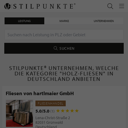
LEISTUNG
MARKE
UNTERNEHMEN
SUCHEN
STILPUNKTE® UNTERNEHMEN, WELCHE
DIE KATEGORIE "HOLZ-FLIESEN" IN
DEUTSCHLAND ANBIETEN
Fliesen von hartlmaier GmbH
FLIESENHANDEL
5.0/5.0
(1)
Lena-Christ-Straße 2
82031 Grünwald
Deutschland