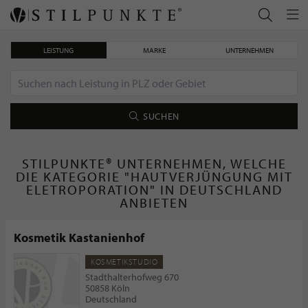
LEISTUNG
MARKE
UNTERNEHMEN
SUCHEN
STILPUNKTE® UNTERNEHMEN, WELCHE
DIE KATEGORIE "HAUTVERJÜNGUNG MIT
ELETROPORATION" IN DEUTSCHLAND
ANBIETEN
Kosmetik Kastanienhof
KOSMETIKSTUDIO
Stadthalterhofweg 670
50858 Köln
Deutschland