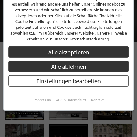
BEWERBEN SIE SICH FÜR EINE GRATIS
essentiell, während andere uns helfen unser Onlineangebot zu
verbessern und wirtschaftlich zu betreiben. Sie können dies
MITGLIEDSCHAFT BEI STILPUNKTE®
akzeptieren oder per Klick auf die Schaltfläche "Individuelle
Cookie-Einstellungen" einstellen, sowie diese Einstellungen
jederzeit aufrufen und Cookies auch nachträglich jederzeit
JETZT GRATIS BEWERBEN
abwählen (z.B. im Fußbereich unserer Website). Nähere Hinweise
erhalten Sie in unserer Datenschutzerklärung.
Alle akzeptieren
STILPUNKTE AUF
Alle ablehnen
INSTAGRAM
Einstellungen bearbeiten
Impressum
AGB & Datenschutz
Kontakt