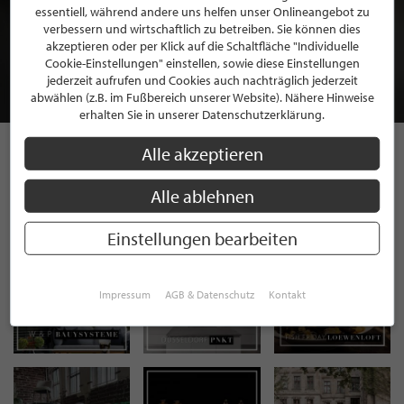
BEWERBEN SIE SICH FÜR EINE GRATIS
essentiell, während andere uns helfen unser Onlineangebot zu
verbessern und wirtschaftlich zu betreiben. Sie können dies
MITGLIEDSCHAFT BEI STILPUNKTE®
akzeptieren oder per Klick auf die Schaltfläche "Individuelle
Cookie-Einstellungen" einstellen, sowie diese Einstellungen
jederzeit aufrufen und Cookies auch nachträglich jederzeit
JETZT GRATIS BEWERBEN
abwählen (z.B. im Fußbereich unserer Website). Nähere Hinweise
erhalten Sie in unserer Datenschutzerklärung.
Alle akzeptieren
STILPUNKTE AUF
Alle ablehnen
INSTAGRAM
Einstellungen bearbeiten
Impressum
AGB & Datenschutz
Kontakt