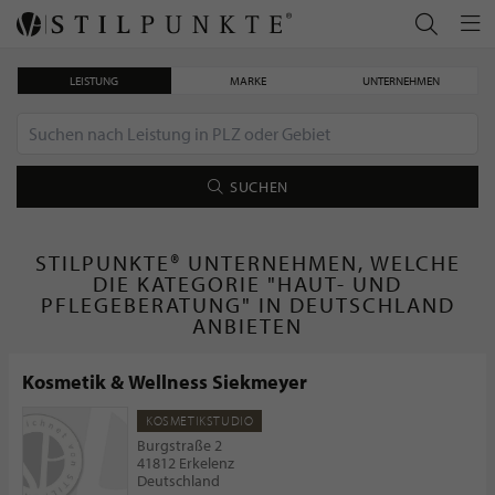
LEISTUNG
MARKE
UNTERNEHMEN
SUCHEN
STILPUNKTE® UNTERNEHMEN, WELCHE
DIE KATEGORIE "HAUT- UND
PFLEGEBERATUNG" IN DEUTSCHLAND
ANBIETEN
Kosmetik & Wellness Siekmeyer
KOSMETIKSTUDIO
Burgstraße 2
41812 Erkelenz
Deutschland