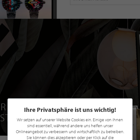
R EINE GRATIS
Ihre Privatsphäre ist uns wichtig!
 STILPUNKTE®
Wir setzen auf unserer Website Cookies ein. Einige von ihnen
sind essentiell, während andere uns helfen unser
Onlineangebot zu verbessern und wirtschaftlich zu betreiben.
Sie können dies akzeptieren oder per Klick auf die