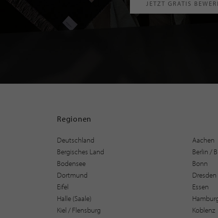
JETZT GRATIS BEWE
Regionen
Deutschland
Aachen
Bergisches Land
Berlin /
Bodensee
Bonn
Dortmund
Dresden
Eifel
Essen
Halle (Saale)
Hambur
Kiel / Flensburg
Koblenz