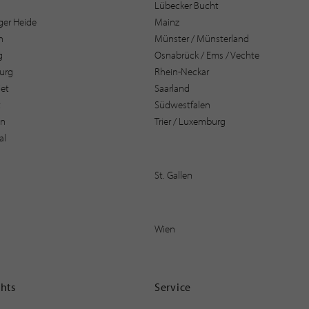
Lübecker Bucht
er Heide
Mainz
n
Münster / Münsterland
g
Osnabrück / Ems / Vechte
urg
Rhein-Neckar
et
Saarland
t
Südwestfalen
en
Trier / Luxemburg
al
St. Gallen
Wien
ghts
Service