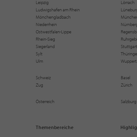
Leipzig
Lörrach
Ludwigshafen am Rhein
Lüneburg
Mönchengladbach
Münche
Niederrhein
Nürnber
Ostwestfalen-Lippe
Regensb
Rhein-Sieg
Ruhrgebi
Siegerland
Stuttgar
Sylt
Thüring
Ulm
Wuppert
Schweiz
Basel
Zug
Zürich
Österreich
Salzburg
Themenbereiche
Highli