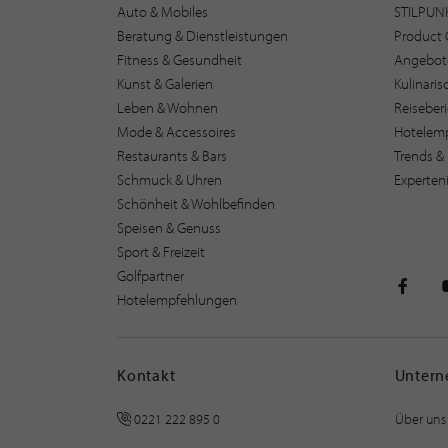
Auto & Mobiles
STILPUN
Beratung & Dienstleistungen
Product 
Fitness & Gesundheit
Angebot
Kunst & Galerien
Kulinari
Leben & Wohnen
Reiseber
Mode & Accessoires
Hotelem
Restaurants & Bars
Trends & 
Schmuck & Uhren
Experten
Schönheit & Wohlbefinden
Speisen & Genuss
Sport & Freizeit
Golfpartner
Hotelempfehlungen
STILPU
Kontakt
Unter
0221 222 895 0
Über uns