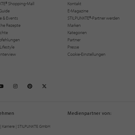
KTE® Shopping-Mall
Kontakt
Guide
E-Magazine
e & Events
STILPUNKTE®-Partner werden
sche Rezepte
Marken
ichte
Kategorien
pfehlungen
Partner
Lifestyle
Presse
interview
Cookie-Einstellungen
NKTE auf Facebook
STILPUNKTE auf Youtube
STILPUNKTE auf Instagram
STILPUNKTE auf Pinterest
STILPUNKTE auf X
nehmen
Medienpartner von:
|
Karriere
| STILPUNKTE GmbH