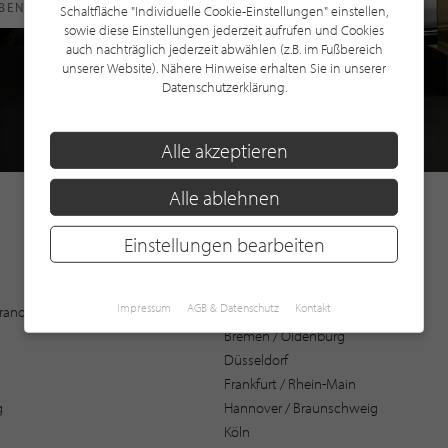
RBEN
Schaltfläche "Individuelle Cookie-Einstellungen" einstellen,
sowie diese Einstellungen jederzeit aufrufen und Cookies
auch nachträglich jederzeit abwählen (z.B. im Fußbereich
unserer Website). Nähere Hinweise erhalten Sie in unserer
Datenschutzerklärung.
Alle akzeptieren
Alle ablehnen
Einstellungen bearbeiten
Augsburg
Impressum
AGB & Datenschutz
Kontakt
 Brandenburg
Bochum
Bremen / Oldenburg
Düsseldorf
Frankfurt / Rhein-Main
g
Hannover / Braunschweig
Köln