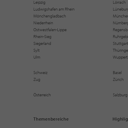
Leipzig
Lörrach
Ludwigshafen am Rhein
Lüneburg
Mönchengladbach
Münche
Niederrhein
Nürnber
Ostwestfalen-Lippe
Regensb
Rhein-Sieg
Ruhrgebi
Siegerland
Stuttgar
Sylt
Thüring
Ulm
Wuppert
Schweiz
Basel
Zug
Zürich
Österreich
Salzburg
Themenbereiche
Highli