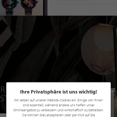
R EINE GRATIS
Ihre Privatsphäre ist uns wichtig!
 STILPUNKTE®
Wir setzen auf unserer Website Cookies ein. Einige von ihnen
sind essentiell, während andere uns helfen unser
Onlineangebot zu verbessern und wirtschaftlich zu betreiben.
Sie können dies akzeptieren oder per Klick auf die