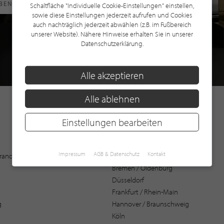
RBEN
Schaltfläche "Individuelle Cookie-Einstellungen" einstellen,
sowie diese Einstellungen jederzeit aufrufen und Cookies
auch nachträglich jederzeit abwählen (z.B. im Fußbereich
unserer Website). Nähere Hinweise erhalten Sie in unserer
Datenschutzerklärung.
Alle akzeptieren
Alle ablehnen
Einstellungen bearbeiten
Augsburg
Impressum
AGB & Datenschutz
Kontakt
 Brandenburg
Bochum
Bremen / Oldenburg
Düsseldorf
Frankfurt / Rhein-Main
g
Hannover / Braunschweig
Köln