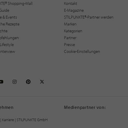
KTE® Shopping-Mall
Kontakt
Guide
E-Magazine
e & Events
STILPUNKTE®-Partner werden
sche Rezepte
Marken
ichte
Kategorien
pfehlungen
Partner
Lifestyle
Presse
interview
Cookie-Einstellungen
NKTE auf Facebook
STILPUNKTE auf Youtube
STILPUNKTE auf Instagram
STILPUNKTE auf Pinterest
STILPUNKTE auf X
nehmen
Medienpartner von:
|
Karriere
| STILPUNKTE GmbH