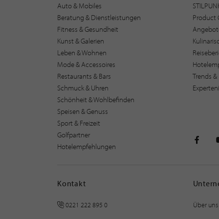
Auto & Mobiles
STILPUN
Beratung & Dienstleistungen
Product 
Fitness & Gesundheit
Angebot
Kunst & Galerien
Kulinari
Leben & Wohnen
Reiseber
Mode & Accessoires
Hotelem
Restaurants & Bars
Trends & 
Schmuck & Uhren
Experten
Schönheit & Wohlbefinden
Speisen & Genuss
Sport & Freizeit
Golfpartner
Hotelempfehlungen
STILPU
Kontakt
Unter
0221 222 895 0
Über uns