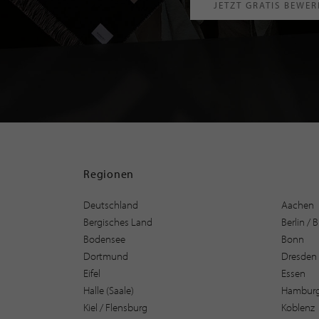
JETZT GRATIS BEWE
Regionen
Deutschland
Aachen
Bergisches Land
Berlin /
Bodensee
Bonn
Dortmund
Dresden
Eifel
Essen
Halle (Saale)
Hambur
Kiel / Flensburg
Koblenz