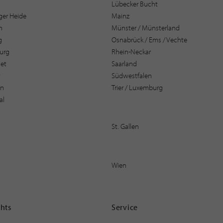
Lübecker Bucht
er Heide
Mainz
n
Münster / Münsterland
g
Osnabrück / Ems / Vechte
urg
Rhein-Neckar
et
Saarland
t
Südwestfalen
en
Trier / Luxemburg
al
St. Gallen
Wien
ghts
Service