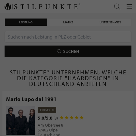
LEISTUNG
MARKE
UNTERNEHMEN
SUCHEN
STILPUNKTE® UNTERNEHMEN, WELCHE
DIE KATEGORIE "HAARDESIGN" IN
DEUTSCHLAND ANBIETEN
Mario Lupo dal 1991
FRISEUR
5.0/5.0
(3)
Am Obersee 8
57462 Olpe
Deutschland