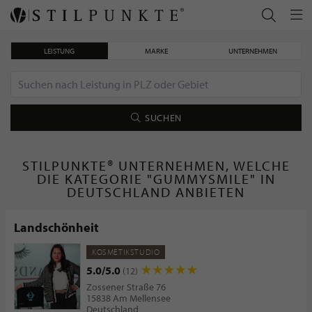
LEISTUNG
MARKE
UNTERNEHMEN
SUCHEN
STILPUNKTE® UNTERNEHMEN, WELCHE
DIE KATEGORIE "GUMMYSMILE" IN
DEUTSCHLAND ANBIETEN
Landschönheit
KOSMETIKSTUDIO
5.0/5.0
(12)
Zossener Straße 76
15838 Am Mellensee
Deutschland