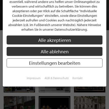
BEWERBEN SIE SICH FÜR EINE GRATIS
essentiell, während andere uns helfen unser Onlineangebot zu
MITGLIEDSCHAFT BEI STILPUNKTE®
verbessern und wirtschaftlich zu betreiben. Sie können dies
akzeptieren oder per Klick auf die Schaltfläche "Individuelle
Cookie-Einstellungen" einstellen, sowie diese Einstellungen
JETZT GRATIS BEWERBEN
jederzeit aufrufen und Cookies auch nachträglich jederzeit
abwählen (z.B. im Fußbereich unserer Website). Nähere Hinweise
erhalten Sie in unserer Datenschutzerklärung.
Alle akzeptieren
STILPUNKTE AUF
Alle ablehnen
INSTAGRAM
Einstellungen bearbeiten
Impressum
AGB & Datenschutz
Kontakt