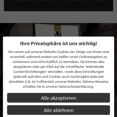
Ihre Privatsphäre ist uns wichtig!
Wir setzen auf unserer Website Cookies ein. Einige von ihnen sind
essentiell, während andere uns helfen unser Onlineangebot zu
verbessern und wirtschaftlich zu betreiben. Sie können dies
akzeptieren oder per Klick auf die Schaltfläche "Individuelle
Cookie-Einstellungen" einstellen, sowie diese Einstellungen
jederzeit aufrufen und Cookies auch nachträglich jederzeit
abwählen (z.B. im Fußbereich unserer Website). Nähere Hinweise
erhalten Sie in unserer Datenschutzerklärung.
Alle akzeptieren
Alle ablehnen
BEWERBEN SIE SICH FÜR EINE GRATIS