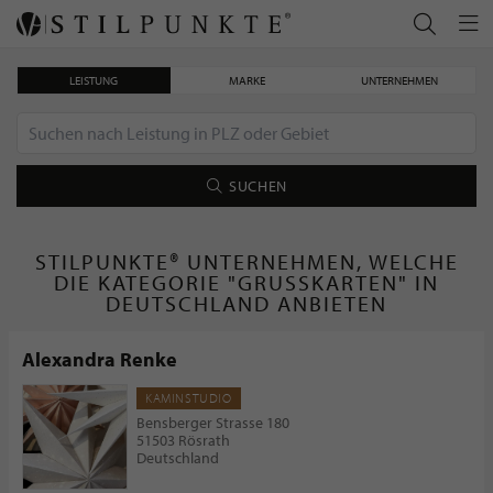
LEISTUNG
MARKE
UNTERNEHMEN
SUCHEN
STILPUNKTE® UNTERNEHMEN, WELCHE
DIE KATEGORIE "GRUSSKARTEN" IN
DEUTSCHLAND ANBIETEN
Alexandra Renke
KAMINSTUDIO
Bensberger Strasse 180
51503 Rösrath
Deutschland