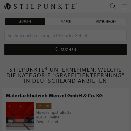
LEISTUNG
MARKE
UNTERNEHMEN
SUCHEN
STILPUNKTE® UNTERNEHMEN, WELCHE
DIE KATEGORIE "GRAFFITIENTFERNUNG"
IN DEUTSCHLAND ANBIETEN
Malerfachbetrieb Menzel GmbH & Co. KG
MALER
Hovekampstraße 3a
48431 Rheine
Deutschland