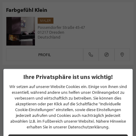
Farbgefühl Klein
MALER
Possendorfer Straße 45-47
01217 Dresden
Deutschland
PROFIL
Ihre Privatsphäre ist uns wichtig!
Wir setzen auf unserer Website Cookies ein. Einige von ihnen sind
NEWSLETTER
essentiell, während andere uns helfen unser Onlineangebot zu
verbessern und wirtschaftlich zu betreiben. Sie können dies
Bleiben Sie immer UP TO DATE! Melden Sie sich jetzt für
akzeptieren oder per Klick auf die Schaltfläche "Individuelle
unseren STILPUNKTE®-Newsletter an und profitieren Sie
Cookie-Einstellungen" einstellen, sowie diese Einstellungen
von exklusiven
Neuigkeiten, Trends
und
Angeboten
jederzeit aufrufen und Cookies auch nachträglich jederzeit
abwählen (z.B. im Fußbereich unserer Website). Nähere Hinweise
Mit der Anmeldung für unseren Newsletter stimmen Sie
erhalten Sie in unserer Datenschutzerklärung.
unseren
Datenschutzbestimmungen
zu. Eine
Abmeldung
ist jederzeit möglich.