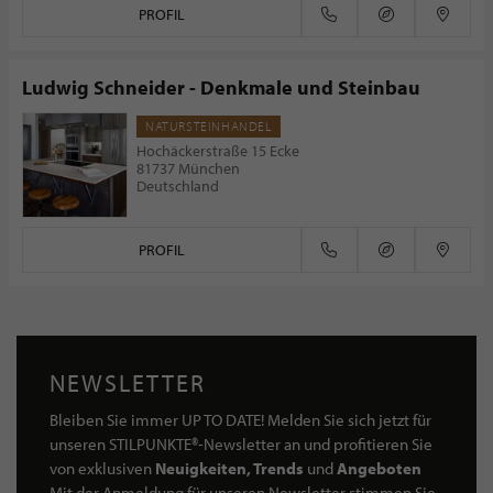
PROFIL
Ludwig Schneider - Denkmale und Steinbau
NATURSTEINHANDEL
Hochäckerstraße 15 Ecke
81737 München
Deutschland
PROFIL
NEWSLETTER
Bleiben Sie immer UP TO DATE! Melden Sie sich jetzt für
unseren STILPUNKTE®-Newsletter an und profitieren Sie
von exklusiven
Neuigkeiten, Trends
und
Angeboten
Mit der Anmeldung für unseren Newsletter stimmen Sie