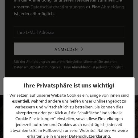
unseren
Datenschutzbestimmungen
zu. Eine
Abmeldung
ist jederzeit möglich.
ANMELDEN
Mit der Anmeldung an unserem Newsletter stimmen Sie unseren
Datenschutzbestimmungen
zu. Eine
Abmeldung
ist jederzeit möglich.
Ihre Privatsphäre ist uns wichtig!
Wir setzen auf unserer Website Cookies ein. Einige von ihnen sind
essentiell, während andere uns helfen unser Onlineangebot zu
verbessern und wirtschaftlich zu betreiben. Sie können dies
akzeptieren oder per Klick auf die Schaltfläche "Individuelle
Cookie-Einstellungen" einstellen, sowie diese Einstellungen
jederzeit aufrufen und Cookies auch nachträglich jederzeit
abwählen (z.B. im Fußbereich unserer Website). Nähere Hinweise
erhalten Sie in unserer Datenschutzerklärung.