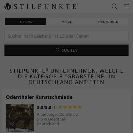
LEISTUNG
MARKE
UNTERNEHMEN
SUCHEN
STILPUNKTE® UNTERNEHMEN, WELCHE
DIE KATEGORIE "GRABSTEINE" IN
DEUTSCHLAND ANBIETEN
Odenthaler Kunstschmiede
5.0/5.0
(1)
Altenberger-Dom-Str. 2
51519 Odenthal
Deutschland