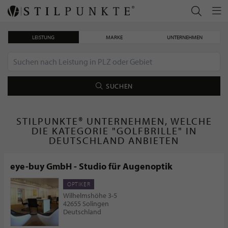
LEISTUNG
MARKE
UNTERNEHMEN
SUCHEN
STILPUNKTE® UNTERNEHMEN, WELCHE
DIE KATEGORIE "GOLFBRILLE" IN
DEUTSCHLAND ANBIETEN
eye-buy GmbH - Studio für Augenoptik
OPTIKER
Wilhelmshöhe 3-5
42655 Solingen
Deutschland