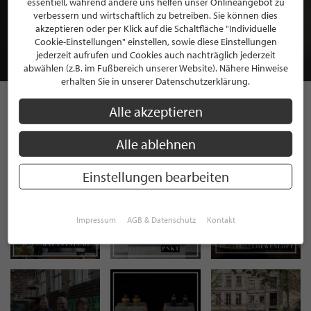
essentiell, während andere uns helfen unser Onlineangebot zu
MITGLIEDSCHAFT BEI STILPUNKTE®
verbessern und wirtschaftlich zu betreiben. Sie können dies
akzeptieren oder per Klick auf die Schaltfläche "Individuelle
Cookie-Einstellungen" einstellen, sowie diese Einstellungen
JETZT GRATIS BEWERBEN
jederzeit aufrufen und Cookies auch nachträglich jederzeit
abwählen (z.B. im Fußbereich unserer Website). Nähere Hinweise
erhalten Sie in unserer Datenschutzerklärung.
Alle akzeptieren
STILPUNKTE AUF
Alle ablehnen
INSTAGRAM
Einstellungen bearbeiten
Impressum
AGB & Datenschutz
Kontakt