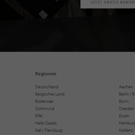
JETZT GRATIS BEWE
Regionen
Deutschland
Aachen
Bergisches Land
Berlin /
Bodensee
Bonn
Dortmund
Dresden
Eifel
Essen
Halle (Saale)
Hambur
Kiel / Flensburg
Koblenz