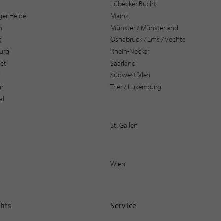
Lübecker Bucht
er Heide
Mainz
n
Münster / Münsterland
g
Osnabrück / Ems / Vechte
urg
Rhein-Neckar
et
Saarland
t
Südwestfalen
en
Trier / Luxemburg
al
St. Gallen
Wien
ghts
Service