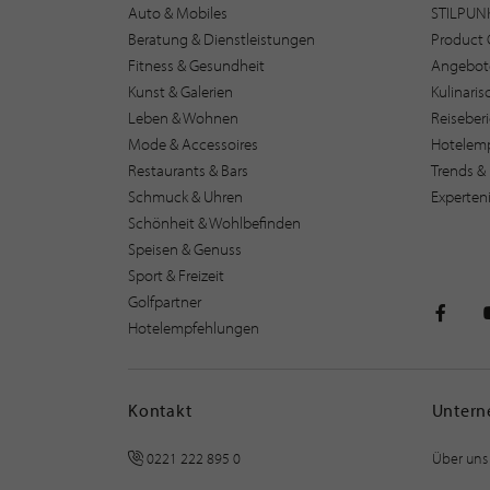
Auto & Mobiles
STILPUN
Beratung & Dienstleistungen
Product 
Fitness & Gesundheit
Angebot
Kunst & Galerien
Kulinari
Leben & Wohnen
Reiseber
Mode & Accessoires
Hotelem
Restaurants & Bars
Trends & 
Schmuck & Uhren
Experten
Schönheit & Wohlbefinden
Speisen & Genuss
Sport & Freizeit
Golfpartner
Hotelempfehlungen
STILPU
Kontakt
Unter
0221 222 895 0
Über uns