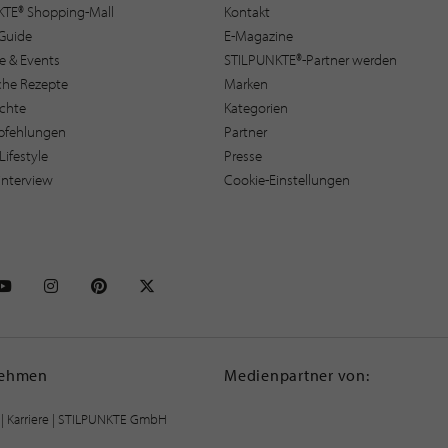
KTE® Shopping-Mall
Kontakt
Guide
E-Magazine
e & Events
STILPUNKTE®-Partner werden
sche Rezepte
Marken
ichte
Kategorien
pfehlungen
Partner
Lifestyle
Presse
interview
Cookie-Einstellungen
NKTE auf Facebook
STILPUNKTE auf Youtube
STILPUNKTE auf Instagram
STILPUNKTE auf Pinterest
STILPUNKTE auf X
nehmen
Medienpartner von:
|
Karriere
| STILPUNKTE GmbH