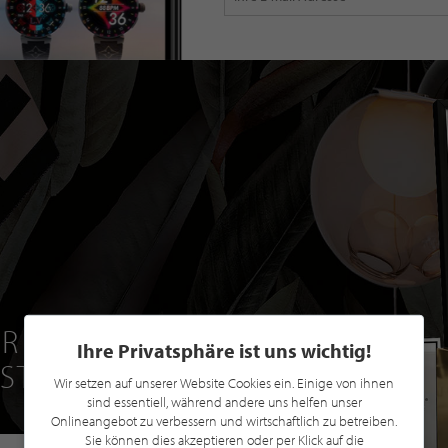
R EINE GRATIS
Ihre Privatsphäre ist uns wichtig!
 STILPUNKTE®
Wir setzen auf unserer Website Cookies ein. Einige von ihnen
sind essentiell, während andere uns helfen unser
Onlineangebot zu verbessern und wirtschaftlich zu betreiben.
Sie können dies akzeptieren oder per Klick auf die