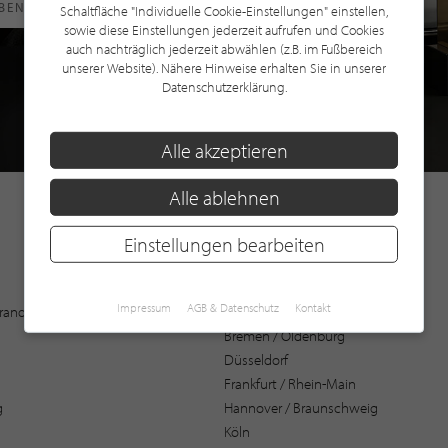
RBEN
Schaltfläche "Individuelle Cookie-Einstellungen" einstellen,
sowie diese Einstellungen jederzeit aufrufen und Cookies
auch nachträglich jederzeit abwählen (z.B. im Fußbereich
unserer Website). Nähere Hinweise erhalten Sie in unserer
Datenschutzerklärung.
Alle akzeptieren
Alle ablehnen
Einstellungen bearbeiten
Augsburg
Impressum
AGB & Datenschutz
Kontakt
 Brandenburg
Bochum
Bremen / Oldenburg
Düsseldorf
Frankfurt / Rhein-Main
g
Hannover / Braunschweig
Köln