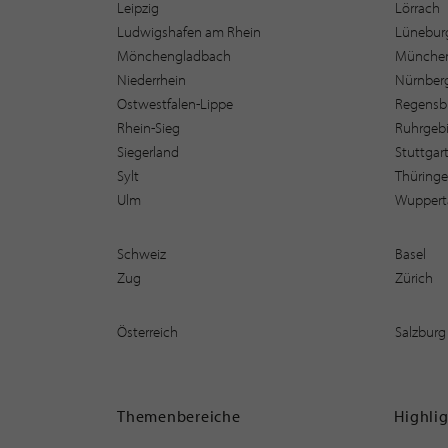
Leipzig
Lörrach
Ludwigshafen am Rhein
Lüneburg
Mönchengladbach
Münche
Niederrhein
Nürnber
Ostwestfalen-Lippe
Regensb
Rhein-Sieg
Ruhrgebi
Siegerland
Stuttgar
Sylt
Thüring
Ulm
Wuppert
Schweiz
Basel
Zug
Zürich
Österreich
Salzburg
Themenbereiche
Highli