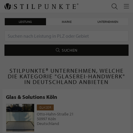
LEISTUNG
MARKE
UNTERNEHMEN
SUCHEN
STILPUNKTE® UNTERNEHMEN, WELCHE
DIE KATEGORIE "GLASEREI-HANDWERK"
IN DEUTSCHLAND ANBIETEN
Glas & Solutions Köln
GLASER
Otto-Hahn-Straße 21
50997 Köln
Deutschland