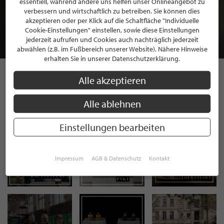
essentiell, während andere uns helfen unser Onlineangebot zu
MITGLIEDSCHAFT BEI STILPUNKTE®
verbessern und wirtschaftlich zu betreiben. Sie können dies
akzeptieren oder per Klick auf die Schaltfläche "Individuelle
Cookie-Einstellungen" einstellen, sowie diese Einstellungen
JETZT GRATIS BEWERBEN
jederzeit aufrufen und Cookies auch nachträglich jederzeit
abwählen (z.B. im Fußbereich unserer Website). Nähere Hinweise
erhalten Sie in unserer Datenschutzerklärung.
Alle akzeptieren
STILPUNKTE AUF
Alle ablehnen
INSTAGRAM
Einstellungen bearbeiten
Impressum
AGB & Datenschutz
Kontakt