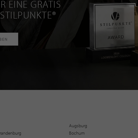
R EINE GRATIS
 STILPUNKTE®
RBEN
Augsburg
 Brandenburg
Bochum