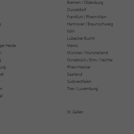
Bremen / Oldenburg
Düsseldorf
Frankfurt / Rhein-Main
g
Hannover / Braunschweig
Köln
Lübecker Bucht
er Heide
Mainz
n
Münster / Münsterland
g
Osnabrück / Ems / Vechte
urg
Rhein-Neckar
et
Saarland
t
Südwestfalen
en
Trier / Luxemburg
al
St. Gallen