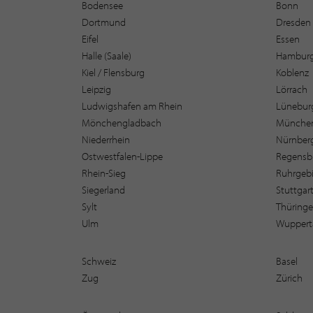
Bodensee
Bonn
Dortmund
Dresden
Eifel
Essen
Halle (Saale)
Hambur
Kiel / Flensburg
Koblenz
Leipzig
Lörrach
Ludwigshafen am Rhein
Lüneburg
Mönchengladbach
Münche
Niederrhein
Nürnber
Ostwestfalen-Lippe
Regensb
Rhein-Sieg
Ruhrgebi
Siegerland
Stuttgar
Sylt
Thüring
Ulm
Wuppert
Schweiz
Basel
Zug
Zürich