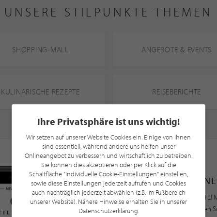
UNSERE STILPUNKTE THEMEN
SHOPPING-MALL
ANGEBOTE & EVENTS
KULINARISCHE REZEPTE
REISEBERICHTE
Ihre Privatsphäre ist uns wichtig!
Wir setzen auf unserer Website Cookies ein. Einige von ihnen
sind essentiell, während andere uns helfen unser
Onlineangebot zu verbessern und wirtschaftlich zu betreiben.
Sie können dies akzeptieren oder per Klick auf die
Schaltfläche "Individuelle Cookie-Einstellungen" einstellen,
NE
sowie diese Einstellungen jederzeit aufrufen und Cookies
auch nachträglich jederzeit abwählen (z.B. im Fußbereich
Bleiben Sie immer UP TO DATE! M
unserer Website). Nähere Hinweise erhalten Sie in unserer
Newsletter an und profitieren S
Datenschutzerklärung.