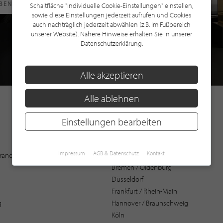
RBEN
Schaltfläche "Individuelle Cookie-Einstellungen" einstellen,
sowie diese Einstellungen jederzeit aufrufen und Cookies
auch nachträglich jederzeit abwählen (z.B. im Fußbereich
unserer Website). Nähere Hinweise erhalten Sie in unserer
Datenschutzerklärung.
Alle akzeptieren
Alle ablehnen
Einstellungen bearbeiten
Augsburg
Impressum
AGB & Datenschutz
Kontakt
 Brandenburg
Bochum
Bremen / Oldenburg
Düsseldorf
Frankfurt / Rhein-Main
g
Hannover / Braunschweig
Köln