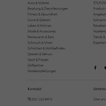
Auto & Mobiles
STILPUN
Beratung & Dienstleistungen
Product 
Fitness & Gesundheit
Angebot
Kunst & Galerien
Kulinari
Leben & Wohnen
Reiseber
Mode & Accessoires
Hotelem
Restaurants & Bars
Trends & 
Schmuck & Uhren
Experten
Schönheit & Wohlbefinden
Speisen & Genuss
Sport & Freizeit
Golfpartner
Hotelempfehlungen
STILPU
Kontakt
Unter
0221 222 895 0
Über uns