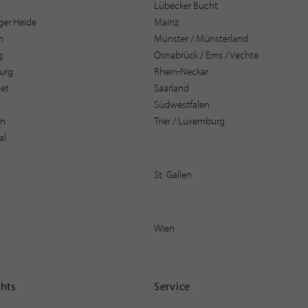
Lübecker Bucht
er Heide
Mainz
n
Münster / Münsterland
g
Osnabrück / Ems / Vechte
urg
Rhein-Neckar
et
Saarland
t
Südwestfalen
en
Trier / Luxemburg
al
St. Gallen
Wien
ghts
Service