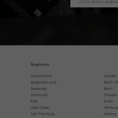
JETZT GRATIS BEWE
Regionen
Deutschland
Aachen
Bergisches Land
Berlin /
Bodensee
Bonn
Dortmund
Dresden
Eifel
Essen
Halle (Saale)
Hambur
Kiel / Flensburg
Koblenz