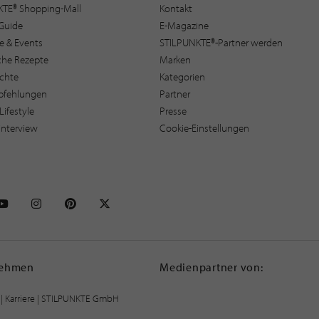
KTE® Shopping-Mall
Kontakt
Guide
E-Magazine
e & Events
STILPUNKTE®-Partner werden
sche Rezepte
Marken
ichte
Kategorien
pfehlungen
Partner
Lifestyle
Presse
interview
Cookie-Einstellungen
NKTE auf Facebook
STILPUNKTE auf Youtube
STILPUNKTE auf Instagram
STILPUNKTE auf Pinterest
STILPUNKTE auf X
nehmen
Medienpartner von:
|
Karriere
| STILPUNKTE GmbH