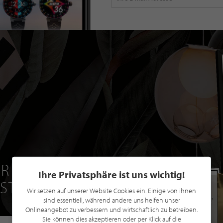
R EINE GRATIS
Ihre Privatsphäre ist uns wichtig!
 STILPUNKTE®
Wir setzen auf unserer Website Cookies ein. Einige von ihnen
sind essentiell, während andere uns helfen unser
Onlineangebot zu verbessern und wirtschaftlich zu betreiben.
Sie können dies akzeptieren oder per Klick auf die