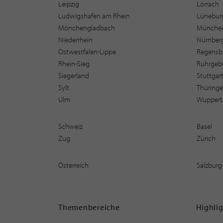
Leipzig
Lörrach
Ludwigshafen am Rhein
Lüneburg
Mönchengladbach
Münche
Niederrhein
Nürnber
Ostwestfalen-Lippe
Regensb
Rhein-Sieg
Ruhrgebi
Siegerland
Stuttgar
Sylt
Thüring
Ulm
Wuppert
Schweiz
Basel
Zug
Zürich
Österreich
Salzburg
Themenbereiche
Highli