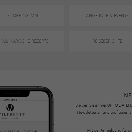
SHOPPING-MALL
ANGEBOTE & EVENTS
KULINARISCHE REZEPTE
REISEBERICHTE
NE
Bleiben Sie immer UP TO DATE! M
Newsletter an und profitieren S
Mit der Anmeldung für u