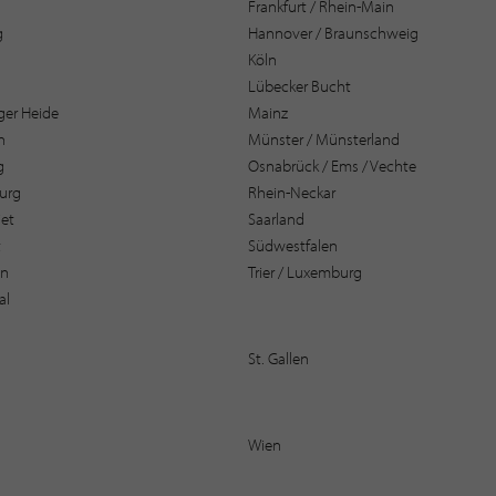
Frankfurt / Rhein-Main
g
Hannover / Braunschweig
Köln
Lübecker Bucht
er Heide
Mainz
n
Münster / Münsterland
g
Osnabrück / Ems / Vechte
urg
Rhein-Neckar
et
Saarland
t
Südwestfalen
en
Trier / Luxemburg
al
St. Gallen
Wien