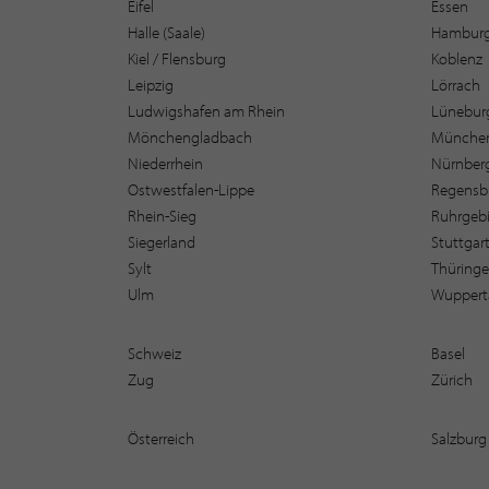
Eifel
Essen
Halle (Saale)
Hambur
Kiel / Flensburg
Koblenz
Leipzig
Lörrach
Ludwigshafen am Rhein
Lüneburg
Mönchengladbach
Münche
Niederrhein
Nürnber
Ostwestfalen-Lippe
Regensb
Rhein-Sieg
Ruhrgebi
Siegerland
Stuttgar
Sylt
Thüring
Ulm
Wuppert
Schweiz
Basel
Zug
Zürich
Österreich
Salzburg