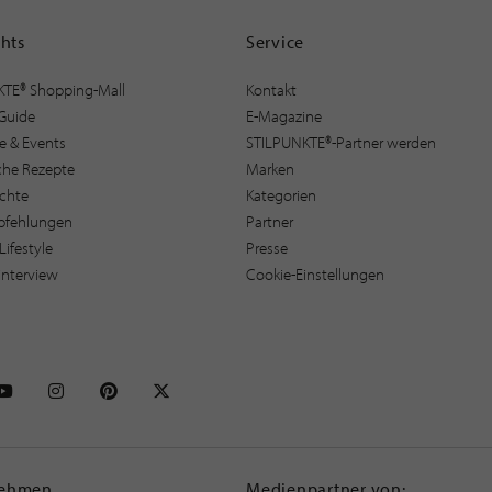
ghts
Service
KTE® Shopping-Mall
Kontakt
Guide
E-Magazine
e & Events
STILPUNKTE®-Partner werden
sche Rezepte
Marken
ichte
Kategorien
pfehlungen
Partner
Lifestyle
Presse
interview
Cookie-Einstellungen
NKTE auf Facebook
STILPUNKTE auf Youtube
STILPUNKTE auf Instagram
STILPUNKTE auf Pinterest
STILPUNKTE auf X
nehmen
Medienpartner von: