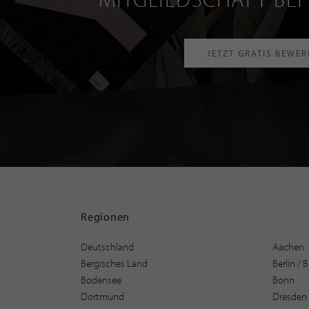
JETZT GRATIS BEWE
Regionen
Deutschland
Aachen
Bergisches Land
Berlin /
Bodensee
Bonn
Dortmund
Dresden