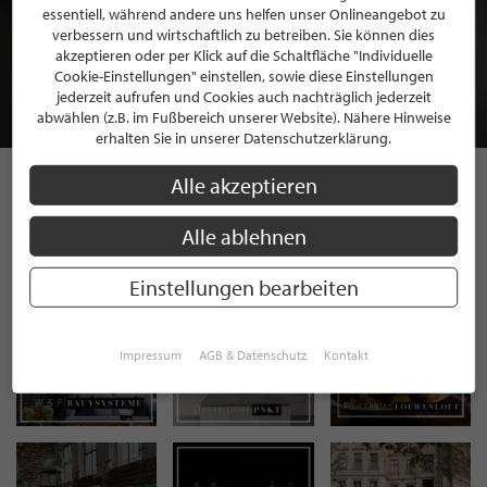
BEWERBEN SIE SICH FÜR EINE GRATIS
essentiell, während andere uns helfen unser Onlineangebot zu
verbessern und wirtschaftlich zu betreiben. Sie können dies
MITGLIEDSCHAFT BEI STILPUNKTE®
akzeptieren oder per Klick auf die Schaltfläche "Individuelle
Cookie-Einstellungen" einstellen, sowie diese Einstellungen
jederzeit aufrufen und Cookies auch nachträglich jederzeit
JETZT GRATIS BEWERBEN
abwählen (z.B. im Fußbereich unserer Website). Nähere Hinweise
erhalten Sie in unserer Datenschutzerklärung.
Alle akzeptieren
STILPUNKTE AUF
Alle ablehnen
INSTAGRAM
Einstellungen bearbeiten
Impressum
AGB & Datenschutz
Kontakt