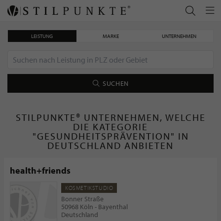
LEISTUNG
MARKE
UNTERNEHMEN
SUCHEN
STILPUNKTE® UNTERNEHMEN, WELCHE
DIE KATEGORIE
"GESUNDHEITSPRÄVENTION" IN
DEUTSCHLAND ANBIETEN
health+friends
KOSMETIKSTUDIO
Bonner Straße
50968 Köln - Bayenthal
Deutschland