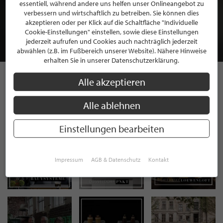
BEWERBEN SIE SICH FÜR EINE GRATIS
essentiell, während andere uns helfen unser Onlineangebot zu
MITGLIEDSCHAFT BEI STILPUNKTE®
verbessern und wirtschaftlich zu betreiben. Sie können dies
akzeptieren oder per Klick auf die Schaltfläche "Individuelle
Cookie-Einstellungen" einstellen, sowie diese Einstellungen
JETZT GRATIS BEWERBEN
jederzeit aufrufen und Cookies auch nachträglich jederzeit
abwählen (z.B. im Fußbereich unserer Website). Nähere Hinweise
erhalten Sie in unserer Datenschutzerklärung.
Alle akzeptieren
STILPUNKTE AUF
Alle ablehnen
INSTAGRAM
Einstellungen bearbeiten
Impressum
AGB & Datenschutz
Kontakt