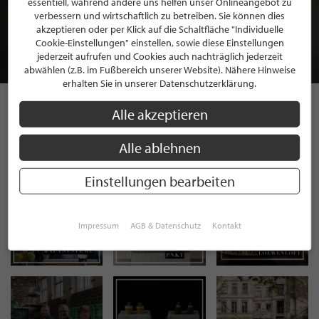
essentiell, während andere uns helfen unser Onlineangebot zu
MITGLIEDSCHAFT BEI STILPUNKTE®
verbessern und wirtschaftlich zu betreiben. Sie können dies
akzeptieren oder per Klick auf die Schaltfläche "Individuelle
Cookie-Einstellungen" einstellen, sowie diese Einstellungen
JETZT GRATIS BEWERBEN
jederzeit aufrufen und Cookies auch nachträglich jederzeit
abwählen (z.B. im Fußbereich unserer Website). Nähere Hinweise
erhalten Sie in unserer Datenschutzerklärung.
Alle akzeptieren
STILPUNKTE AUF
Alle ablehnen
INSTAGRAM
Einstellungen bearbeiten
Impressum
AGB & Datenschutz
Kontakt