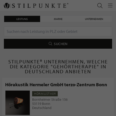
LEISTUNG
MARKE
UNTERNEHMEN
SUCHEN
STILPUNKTE® UNTERNEHMEN, WELCHE
DIE KATEGORIE "GEHÖRTHERAPIE" IN
DEUTSCHLAND ANBIETEN
Hörakustik Hermeler GmbH terzo-Zentrum Bonn
HÖRAKUSTIKER
Bornheimer Straße 156
53119 Bonn
Deutschland