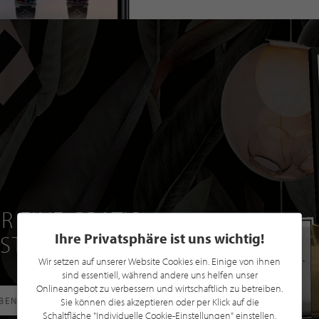
R EINE GRATIS
Ihre Privatsphäre ist uns wichtig!
 STILPUNKTE®
Wir setzen auf unserer Website Cookies ein. Einige von ihnen
sind essentiell, während andere uns helfen unser
Onlineangebot zu verbessern und wirtschaftlich zu betreiben.
RBEN
Sie können dies akzeptieren oder per Klick auf die
Schaltfläche "Individuelle Cookie-Einstellungen" einstellen,