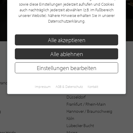
sowie diese Einstellungen jederzeit aufrufen und Cookies
auch nachträglich jederzeit abwählen (z.B. im Fußbereich
unserer Website). Nähere Hinweise erhalten Sie in unserer
Datenschutzerklärung.
Alle akzeptieren
Alle ablehnen
Einstellungen bearbeiten
Augsburg
 Brandenburg
Bochum
Impressum
AGB & Datenschutz
Kontakt
Bremen / Oldenburg
Düsseldorf
Frankfurt / Rhein-Main
g
Hannover / Braunschweig
Köln
Lübecker Bucht
er Heide
Mainz