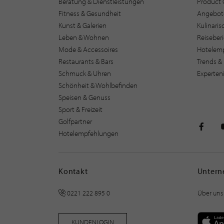
Beratung & Dienstleistungen
Product 
Fitness & Gesundheit
Angebot
Kunst & Galerien
Kulinari
Leben & Wohnen
Reiseber
Mode & Accessoires
Hotelem
Restaurants & Bars
Trends & 
Schmuck & Uhren
Experten
Schönheit & Wohlbefinden
Speisen & Genuss
Sport & Freizeit
Golfpartner
Hotelempfehlungen
STILPU
Kontakt
Unter
0221 222 895 0
Über uns
KUNDENLOGIN