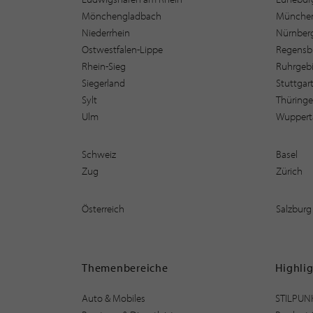
Mönchengladbach
Münche
Niederrhein
Nürnber
Ostwestfalen-Lippe
Regensb
Rhein-Sieg
Ruhrgebi
Siegerland
Stuttgar
Sylt
Thüring
Ulm
Wuppert
Schweiz
Basel
Zug
Zürich
Österreich
Salzburg
Themenbereiche
Highli
Auto & Mobiles
STILPUN