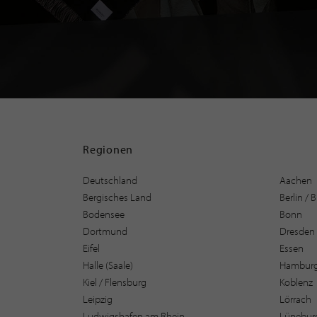
Regionen
Deutschland
Aachen
Bergisches Land
Berlin /
Bodensee
Bonn
Dortmund
Dresden
Eifel
Essen
Halle (Saale)
Hambur
Kiel / Flensburg
Koblenz
Leipzig
Lörrach
Ludwigshafen am Rhein
Lüneburg