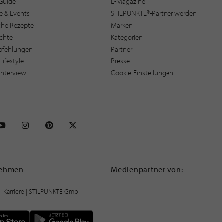
Guide
E-Magazine
e & Events
STILPUNKTE®-Partner werden
sche Rezepte
Marken
ichte
Kategorien
pfehlungen
Partner
Lifestyle
Presse
interview
Cookie-Einstellungen
NKTE auf Facebook
STILPUNKTE auf Youtube
STILPUNKTE auf Instagram
STILPUNKTE auf Pinterest
STILPUNKTE auf X
nehmen
Medienpartner von:
|
Karriere
| STILPUNKTE GmbH