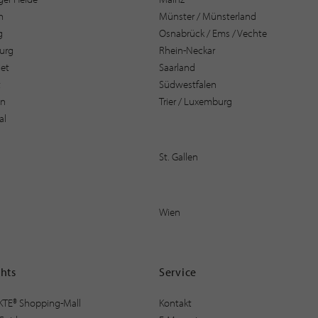
n
Münster / Münsterland
g
Osnabrück / Ems / Vechte
urg
Rhein-Neckar
et
Saarland
t
Südwestfalen
en
Trier / Luxemburg
al
St. Gallen
Wien
ghts
Service
KTE® Shopping-Mall
Kontakt