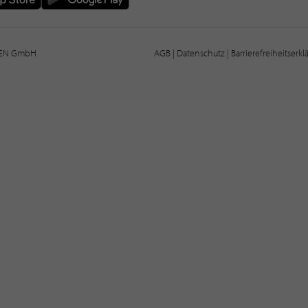
IEN GmbH
AGB
|
Datenschutz
|
Barrierefreiheitserk