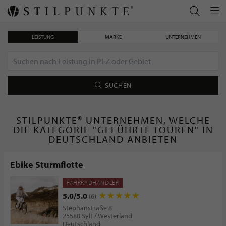
LEISTUNG
MARKE
UNTERNEHMEN
SUCHEN
STILPUNKTE® UNTERNEHMEN, WELCHE
DIE KATEGORIE "GEFÜHRTE TOUREN" IN
DEUTSCHLAND ANBIETEN
Ebike Sturmflotte
FAHRRADHÄNDLER
5.0/5.0
(6)
Stephanstraße 8
25580 Sylt / Westerland
Deutschland