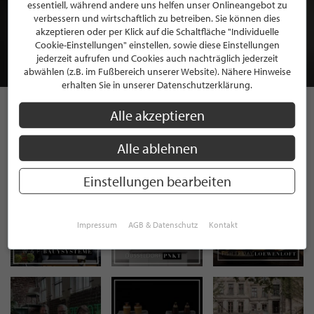
BEWERBEN SIE SICH FÜR EINE GRATIS
essentiell, während andere uns helfen unser Onlineangebot zu
MITGLIEDSCHAFT BEI STILPUNKTE®
verbessern und wirtschaftlich zu betreiben. Sie können dies
akzeptieren oder per Klick auf die Schaltfläche "Individuelle
Cookie-Einstellungen" einstellen, sowie diese Einstellungen
JETZT GRATIS BEWERBEN
jederzeit aufrufen und Cookies auch nachträglich jederzeit
abwählen (z.B. im Fußbereich unserer Website). Nähere Hinweise
erhalten Sie in unserer Datenschutzerklärung.
Alle akzeptieren
STILPUNKTE AUF
Alle ablehnen
INSTAGRAM
Einstellungen bearbeiten
Impressum
AGB & Datenschutz
Kontakt